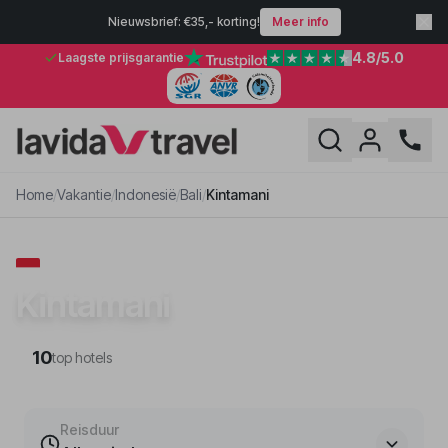
Nieuwsbrief: €35,- korting!
Meer info
4.8
/5.0
Laagste prijsgarantie
Home
/
Vakantie
/
Indonesië
/
Bali
/
Kintamani
VAKANTIE · BALI
Kintamani
10
top hotels
Reisduur