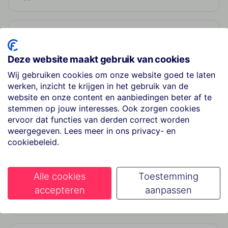
Four Points by Sheraton Bali, Kuta
3
★★★★
Deze website maakt gebruik van cookies
Wij gebruiken cookies om onze website goed te laten
Segara Village Hotel
werken, inzicht te krijgen in het gebruik van de
4
website en onze content en aanbiedingen beter af te
★★★★
stemmen op jouw interesses. Ook zorgen cookies
ervoor dat functies van derden correct worden
weergegeven. Lees meer in ons privacy- en
Bumas
cookiebeleid.
5
★★
Alle cookies
Toestemming
Wina Holiday Villa Kuta Bali
accepteren
aanpassen
6
★★★