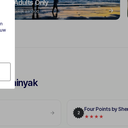
Adults Only
Bekijk aanbod
en
ouw
 Seminyak
Four Points by She
2
★★★★