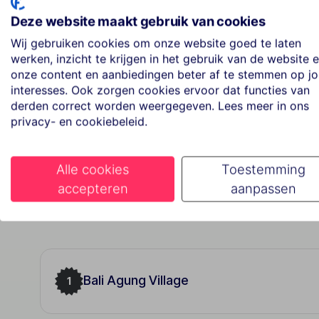
5 sterren
Deze website maakt gebruik van cookies
Bekijk aanbod
Wij gebruiken cookies om onze website goed te laten
werken, inzicht te krijgen in het gebruik van de website 
onze content en aanbiedingen beter af te stemmen op j
interesses. Ook zorgen cookies ervoor dat functies van
derden correct worden weergegeven. Lees meer in ons
privacy- en cookiebeleid.
Alle cookies
Toestemming
accepteren
aanpassen
Best geboekte vakanties in
Bali Agung Village
1