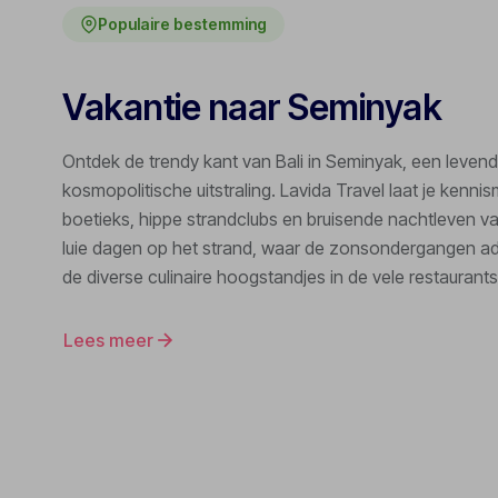
Populaire bestemming
Vakantie naar Seminyak
Ontdek de trendy kant van Bali in Seminyak, een leven
kosmopolitische uitstraling. Lavida Travel laat je kennis
boetieks, hippe strandclubs en bruisende nachtleven v
luie dagen op het strand, waar de zonsondergangen a
de diverse culinaire hoogstandjes in de vele restaurant
behandelingen in luxe resorts. Seminyak is de perfecte
die op zoek zijn naar een combinatie van ontspanning e
Lees meer