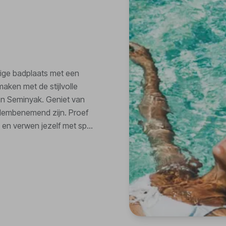
dige badplaats met een
maken met de stijlvolle
an Seminyak. Geniet van
dembenemend zijn. Proef
s en verwen jezelf met spa-
 bestemming voor reizigers
n verfijning.