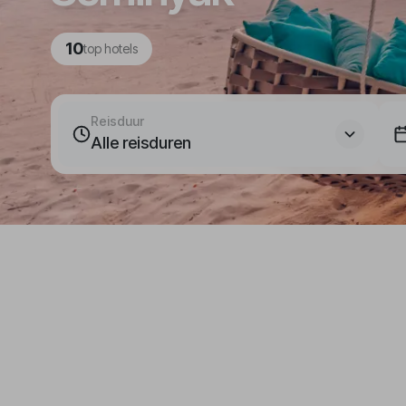
10
top hotels
Reisduur
Alle reisduren