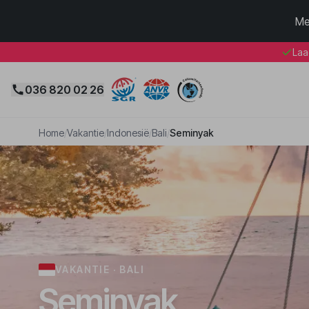
Me
Laa
036 820 02 26
Home
/
Vakantie
/
Indonesië
/
Bali
/
Seminyak
VAKANTIE · BALI
Seminyak