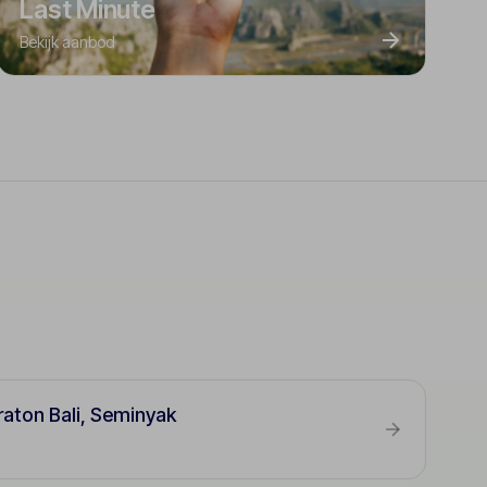
Last Minute
Bekijk aanbod
raton Bali, Seminyak