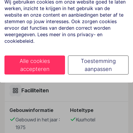
Wij gebruiken cookies om onze website goed te laten
strand van Cava dell'Isola in Foriof Venere Citarea, van
werken, inzicht te krijgen in het gebruik van de
wie het votiefbeeld werd gevonden, beschouwde dit
website en onze content en aanbiedingen beter af te
als een heilige plek en de Baai van Citara was
stemmen op jouw interesses. Ook zorgen cookies
ervoor dat functies van derden correct worden
beroemd om de zee en de thermen. Citara betekent
weergegeven. Lees meer in ons privacy- en
letterlijk het vruchtbaar maken van water en de
cookiebeleid.
rijkdom en de verscheidenheid van de vulkanische
werking verleenden de thermale baden hun bijzondere
goede eigenschappen. Dit wordt bewezen door de
Alle cookies
Toestemming
aanwezigheid van het beroemdste thermale centrum,
Lees meer
accepteren
aanpassen
de tuinen van Poseidon, die vanaf het hotel
gemakkelijk te voet te bereiken zijn. Verschillende
restaurants, aansluitingen op het openbaar vervoer en
Faciliteiten
het busstation zijn in de directe omgeving van het
hotel te vinden. Het hotel ligt op ongeveer 200 meter
van het strand en 1 km van het centrum van Forio
Gebouwinformatie
Hoteltype
D'Ischia met zijn vele mogelijkheden om te winkelen.
Gebouwd in het jaar :
Kuurhotel
Hotelfaciliteiten
1975
De 65 kamers, de 7 eenpersoons- en de 47