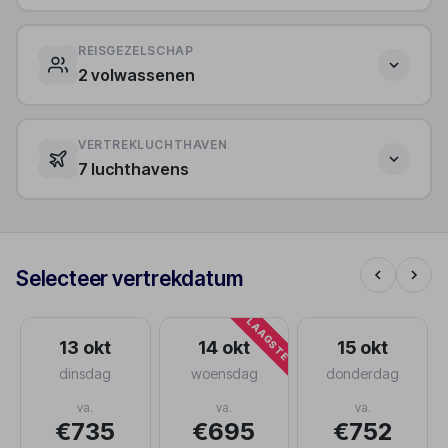
REISGEZELSCHAP
2 volwassenen
VERTREKLUCHTHAVEN
7 luchthavens
Selecteer vertrekdatum
LAAGSTE
13 okt
14 okt
15 okt
dinsdag
woensdag
donderdag
va.
va.
va.
€735
€695
€752