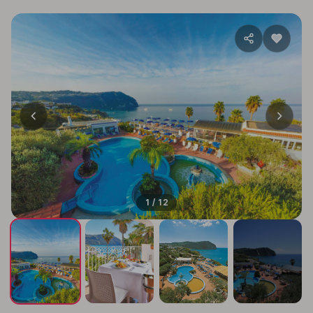
1 / 12
+8