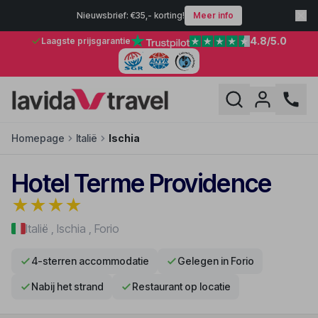
Nieuwsbrief: €35,- korting!
Meer info
4.8
/5.0
Laagste prijsgarantie
Homepage
Italië
Ischia
Hotel Terme Providence
★
★
★
★
Italië
,
Ischia
,
Forio
4-sterren accommodatie
Gelegen in Forio
Nabij het strand
Restaurant op locatie