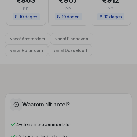
€863
€807
€912
p.p.
p.p.
p.p.
8-10 dagen
8-10 dagen
8-10 dagen
vanaf Amsterdam
vanaf Eindhoven
vanaf Rotterdam
vanaf Düsseldorf
Waarom dit hotel?
4-sterren accommodatie
Gelegen in Ischia Porto