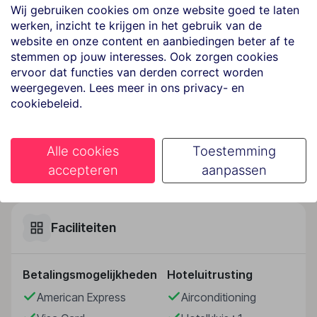
Wij gebruiken cookies om onze website goed te laten
Dit hotel heet de gasten in Ischia Porto welkom.
werken, inzicht te krijgen in het gebruik van de
Hotelfaciliteiten
website en onze content en aanbiedingen beter af te
stemmen op jouw interesses. Ook zorgen cookies
Dit hotel beschikt over een lift en een receptie. Tot
ervoor dat functies van derden correct worden
het serviceaanbod behoren een kluis en een
weergegeven. Lees meer in ons privacy- en
wisselkantoor. In het verblijf is Wi-Fi verkrijgbaar. De
cookiebeleid.
tourdesk biedt ondersteuning bij het boeken van
excursies. Naast een souvenirwinkel zijn andere
winkels voorhanden. Op het terrein van het hotel
Alle cookies
Toestemming
bevinden zich een mooie tuin en een fraaie
Lees meer
accepteren
aanpassen
speelplaats. Tot de overige voorzieningen van het
hotel behoren een tv-ruimte en een speelkamer. Wie
met de auto komt, kan hem op het parkeerterrein van
het verblijf parkeren. Onder de beschikbare
Faciliteiten
voorzieningen bevinden zich een oppasservice, een
Kinderopvang, een autoverhuur, een medische dienst,
Betalingsmogelijkheden
Hoteluitrusting
een transferservice, kamerservice, een wasservice en
een muntwasserette. Actieve gasten die de omgeving
American Express
Airconditioning
op de fiets willen ontdekken, zullen de