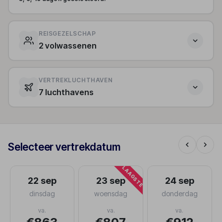
REISGEZELSCHAP
2 volwassenen
VERTREKLUCHTHAVEN
7 luchthavens
Selecteer vertrekdatum
LAAGSTE
22 sep
23 sep
24 sep
dinsdag
woensdag
donderdag
va.
va.
va.