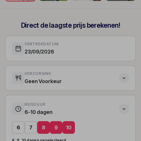
+17
Direct de laagste prijs berekenen!
VERTREKDATUM
23/09/2026
VERZORGING
Geen Voorkeur
REISDUUR
6-10 dagen
6
7
8
9
10
8, 9, 10 dagen geselecteerd.