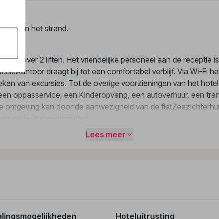
2 km van het strand.
s en over 2 liften. Het vriendelijke personeel aan de receptie i
selkantoor draagt bij tot een comfortabel verblijf. Via Wi-Fi h
oeken van excursies. Tot de overige voorzieningen van het hote
en oppasservice, een Kinderopvang, een autoverhuur, een tran
e omgeving kan door de aanwezigheid van de fietZeezichterhuu
ax en projector voorhanden.
Lees meer
oor een prettig luchtklimaat in de kamers. De gasten kunnen va
hikken over een tweepersoonsbed, een queensize bed of een 
 minibar en een bureau beschikbaar. Voor vakantiecomfort zorgen
r, van een douche voorzien, vinden de gasten een föhn en een t
ouders met kinderen zijn gezinskamers beschikbaar.
alingsmogelijkheden
Hoteluitrusting