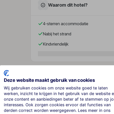
Waarom dit hotel?
4-sterren accommodatie
Nabij het strand
Kindvriendelijk
Over dit hotel
Deze website maakt gebruik van cookies
Wij gebruiken cookies om onze website goed te laten
werken, inzicht te krijgen in het gebruik van de website 
Eurostars Monte Tauro
onze content en aanbiedingen beter af te stemmen op j
interesses. Ook zorgen cookies ervoor dat functies van
Italië
· Sicilië
· Taormina
derden correct worden weergegeven. Lees meer in ons