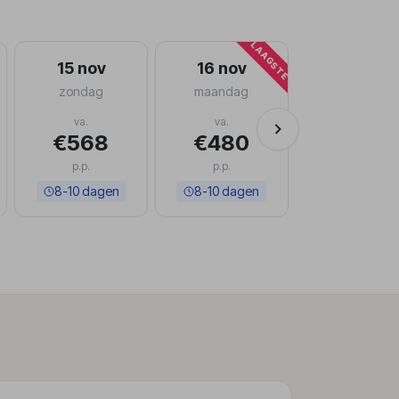
LAAGSTE
15 nov
16 nov
zondag
maandag
va.
va.
€568
€480
p.p.
p.p.
8-10 dagen
8-10 dagen