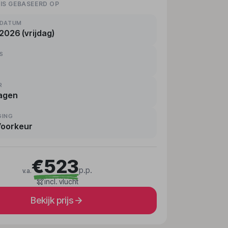
 IS GEBASEERD OP
KDATUM
2026 (vrijdag)
RS
R
agen
GING
Voorkeur
€523
p.p.
v.a.
incl. vlucht
Bekijk prijs