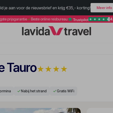
ld je aan voor de nieuwsbrief en krijg €35,- korting!
Meer info
4
gste prijsgarantie
Beste online reisbureau
e Tauro
★
★
★
★
ormina
Nabij het strand
Gratis WiFi