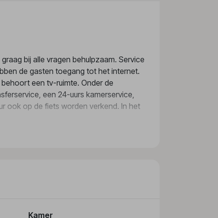
s graag bij alle vragen behulpzaam. Service
ebben de gasten toegang tot het internet.
l behoort een tv-ruimte. Onder de
sferservice, een 24-uurs kamerservice,
r ook op de fiets worden verkend. In het
naf het balkon of het terras van het
slaapbank. Extra bedden kunnen worden
 een telefoon, satelliettelevisie, een
elefoon. Voor extra comfort in de
Kamer