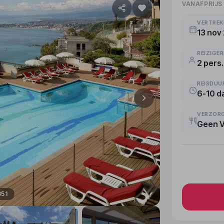
VANAFPRIJS
VERTRE
13 nov 
REIZIGE
2 pers.
REISDUU
6-10 d
VERZOR
Geen 
351