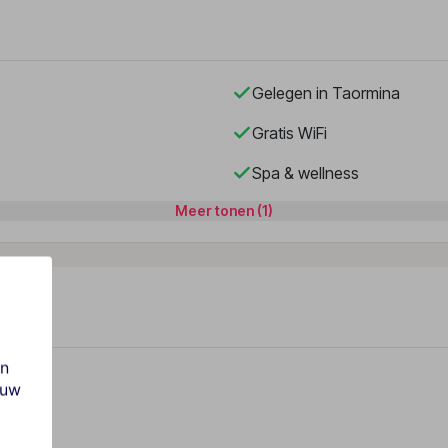
Gelegen in Taormina
Gratis WiFi
Spa & wellness
Meer tonen (1)
en
ouw