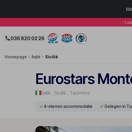
Me
Laa
036 820 02 26
Homepage
Italië
Sicilië
Eurostars Mont
Italië
,
Sicilië
,
Taormina
4-sterren accommodatie
Gelegen in Ta