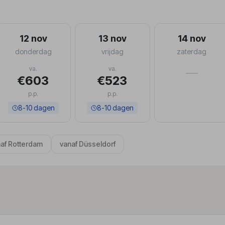
12 nov
13 nov
14 nov
donderdag
vrijdag
zaterdag
va.
va.
—
€603
€523
p.p.
p.p.
8-10 dagen
8-10 dagen
af Rotterdam
vanaf Düsseldorf