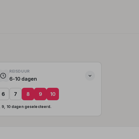
REISDUUR
6-10 dagen
6
7
8
9
10
, 9, 10 dagen geselecteerd.