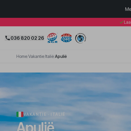
Me
Laa
036 820 02 26
Home
/
Vakantie
/
Italië
/
Apulië
VAKANTIE · ITALIË
Apulië