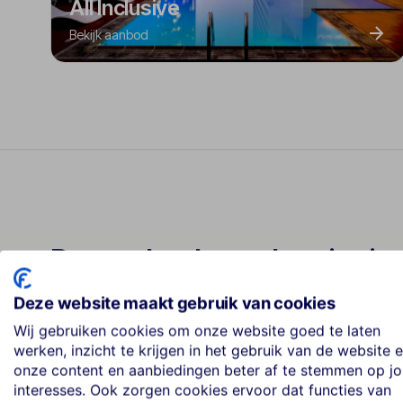
All Inclusive
Bekijk aanbod
Best geboekte vakanties in 
Deze website maakt gebruik van cookies
Wij gebruiken cookies om onze website goed te laten
Al Pescatore Hotel & Restaurant
werken, inzicht te krijgen in het gebruik van de website 
1
★★★★
onze content en aanbiedingen beter af te stemmen op j
interesses. Ook zorgen cookies ervoor dat functies van