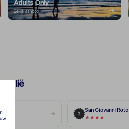
Adults Only
Bekijk aanbod
Apulië
San Giovanni Roto
en
2
★★★★
ouw