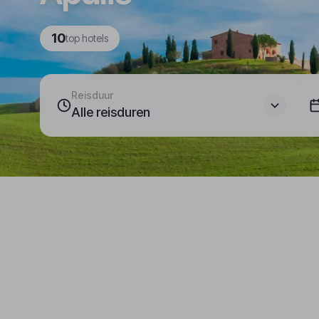
10
top hotels
Reisduur
Alle reisduren