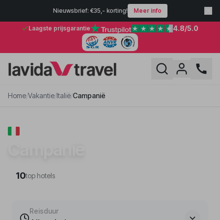
Nieuwsbrief: €35,- korting!
Meer info
4.8
/5.0
Laagste prijsgarantie
Home
/
Vakantie
/
Italië
/
Campanië
VAKANTIE · ITALIË
Campanië
10
top hotels
Reisduur