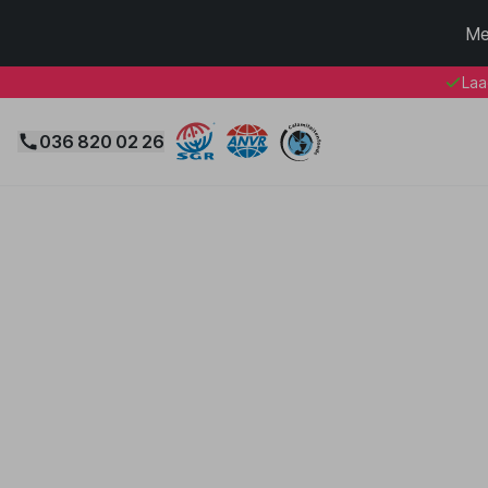
Me
Laa
036 820 02 26