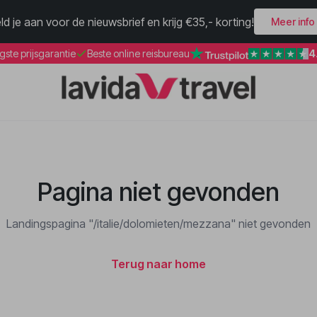
ld je aan voor de nieuwsbrief en krijg €35,- korting!
Meer info
4
gste prijsgarantie
Beste online reisbureau
Pagina niet gevonden
Landingspagina "/italie/dolomieten/mezzana" niet gevonden
Terug naar home