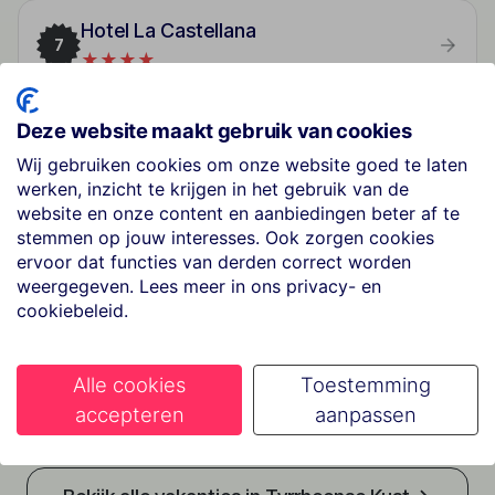
Hotel La Castellana
7
★★★★
Deze website maakt gebruik van cookies
Hotel Club San Diego
8
Wij gebruiken cookies om onze website goed te laten
★★★
werken, inzicht te krijgen in het gebruik van de
website en onze content en aanbiedingen beter af te
stemmen op jouw interesses. Ook zorgen cookies
Hotel Mediterraneo
ervoor dat functies van derden correct worden
9
★★★
weergegeven. Lees meer in ons privacy- en
cookiebeleid.
San Giorgio
10
Alle cookies
Toestemming
★★★★
accepteren
aanpassen