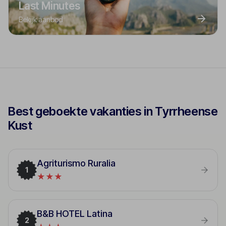
Last Minutes
Bekijk aanbod
Best geboekte vakanties in Tyrrheense
Kust
Agriturismo Ruralia
1
★★★
B&B HOTEL Latina
2