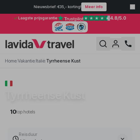
Nieuwsbrief: €35,- korting!
Meer info
4.8
/5.0
Laagste prijsgarantie
Home
/
Vakantie
/
Italië
/
Tyrrheense Kust
VAKANTIE · ITALIË
Tyrrheense Kust
10
top hotels
Reisduur