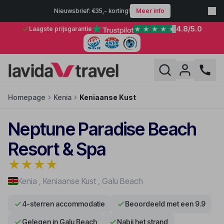
Nieuwsbrief: €35,- korting!
Meer info
4.8
/5.0
Laagste prijsgarantie
Homepage
Kenia
Keniaanse Kust
Neptune Paradise Beach
Resort & Spa
★
★
★
★
Kenia
,
Keniaanse Kust
,
Galu Beach
4-sterren accommodatie
Beoordeeld met een 9.9
Gelegen in Galu Beach
Nabij het strand