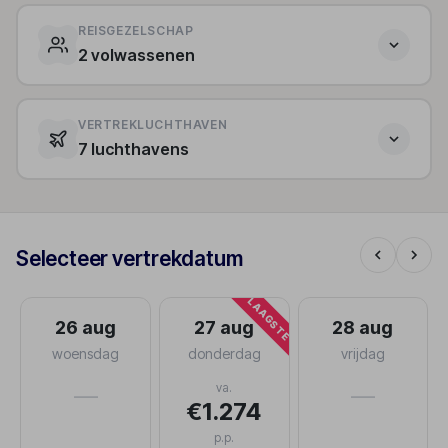
REISGEZELSCHAP
2 volwassenen
VERTREKLUCHTHAVEN
7 luchthavens
Selecteer vertrekdatum
LAAGSTE
26 aug
27 aug
28 aug
woensdag
donderdag
vrijdag
va.
—
—
€1.274
p.p.