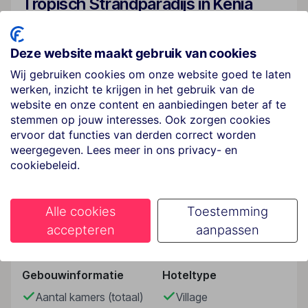
Tropisch Strandparadijs in Kenia
Welkom bij Hotel Neptune Paradise Beach & Spa, een
uitgestrekt viersterrenresort direct aan het witte
Deze website maakt gebruik van cookies
zandstrand van Diani Beach. Dit tropische resort
combineert ontspanning, All Inclusive comfort en een
Wij gebruiken cookies om onze website goed te laten
breed aanbod aan sport- en wellnessfaciliteiten. Ideaal
werken, inzicht te krijgen in het gebruik van de
voor wie wil genieten van zon, zee, safari-achtige
website en onze content en aanbiedingen beter af te
stemmen op jouw interesses. Ook zorgen cookies
excursies en pure ontspanning aan de Indische Oceaan.
ervoor dat functies van derden correct worden
✔ Direct aan het witte zandstrand van Diani Beach
weergegeven. Lees meer in ons privacy- en
✔ All Inclusive verblijf mogelijk
cookiebeleid.
Lees meer
✔ Meerdere zwembaden en restaurants
✔ Duik- en watersportmogelijkheden
Alle cookies
Toestemming
✔ Uitgebreid sport- en animatieprogramma
Faciliteiten
accepteren
aanpassen
Algemeen
Hotel Neptune Paradise Beach & Spa is een ruim
opgezet resort met een ontspannen tropische sfeer.
Gebouwinformatie
Hoteltype
Het hotel beschikt over comfortabele kamers,
Aantal kamers (totaal)
Village
meerdere restaurants en bars en diverse faciliteiten