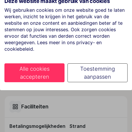
Deze website maakt gebruik van cookies
Ligging
Wij gebruiken cookies om onze website goed te laten
werken, inzicht te krijgen in het gebruik van de
Het resort begroet de gasten in Flic en Flac.
website en onze content en aanbiedingen beter af te
Hotelfaciliteiten
stemmen op jouw interesses. Ook zorgen cookies
Het vriendelijke personeel aan de receptie is graag bij
ervoor dat functies van derden correct worden
weergegeven. Lees meer in ons privacy- en
alle vragen behulpzaam. Tot het serviceaanbod
cookiebeleid.
behoren een bagagedepot, een kluis en een
wisselkantoor. In de openbare ruimtes is Wi-Fi
verkrijgbaar. De tourdesk biedt ondersteuning bij het
Alle cookies
Toestemming
boeken van excursies. Het resort beschikt over
accepteren
aanpassen
meerdere voor gehandicapten toegankelijke
Lees meer
vrijetijdsbestedingen. Een lift en faciliteiten voor
rolstoelgebruikers zijn voorhanden. Buiten biedt een
tuin extra ruimte voor ontspanning en recreatie. De
gasten die met de auto komen, kunnen in een garage
Faciliteiten
of op de parkeerplaats (kosteloos) parkeren. Tot de
aangeboden faciliteiten behoren een 24-uurs
Betalingsmogelijkheden
Strand
beveiligingsdienst, een oppasservice, een