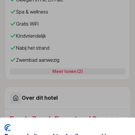
Spa & wellness
Gratis WiFi
Kindvriendelijk
Nabij het strand
Zwembad aanwezig
Meer tonen (2)
Over dit hotel
Pearle Beach Resort and Spa
Mauritius
· Westkust
· Flic En Flac