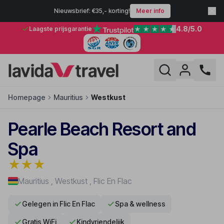
Nieuwsbrief: €35,- korting!
Meer info
4.8
/5.0
Laagste prijsgarantie
Homepage
Mauritius
Westkust
Pearle Beach Resort and
Spa
★
★
★
Mauritius
,
Westkust
,
Flic En Flac
Gelegen in Flic En Flac
Spa & wellness
Gratis WiFi
Kindvriendelijk