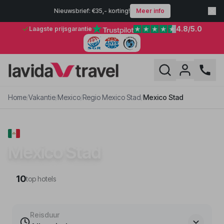
Nieuwsbrief: €35,- korting!
Meer info
4.8
/5.0
Laagste prijsgarantie
Home
/
Vakantie
/
Mexico
/
Regio Mexico Stad
/
Mexico Stad
VAKANTIE · REGIO MEXICO STAD
Mexico Stad
10
top hotels
Reisduur