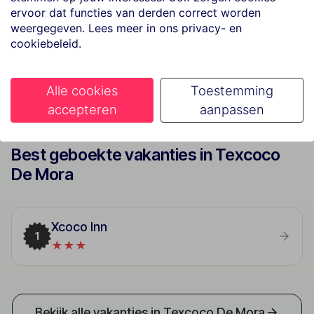
Last Minutes
ervoor dat functies van derden correct worden
weergegeven. Lees meer in ons privacy- en
Bekijk aanbod
cookiebeleid.
Alle cookies
Toestemming
accepteren
aanpassen
Best geboekte vakanties in Texcoco
De Mora
Xcoco Inn
1
★★★
Bekijk alle vakanties in Texcoco De Mora