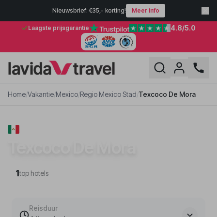
Nieuwsbrief: €35,- korting!
Meer info
4.8
/5.0
Laagste prijsgarantie
Home
/
Vakantie
/
Mexico
/
Regio Mexico Stad
/
Texcoco De Mora
VAKANTIE · REGIO MEXICO STAD
Texcoco De Mora
1
top hotels
Reisduur