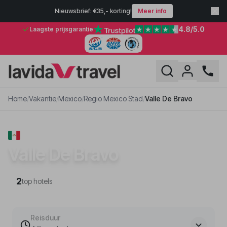
Nieuwsbrief: €35,- korting!
Meer info
4.8
/5.0
Laagste prijsgarantie
Home
/
Vakantie
/
Mexico
/
Regio Mexico Stad
/
Valle De Bravo
VAKANTIE · REGIO MEXICO STAD
Valle De Bravo
2
top hotels
Reisduur