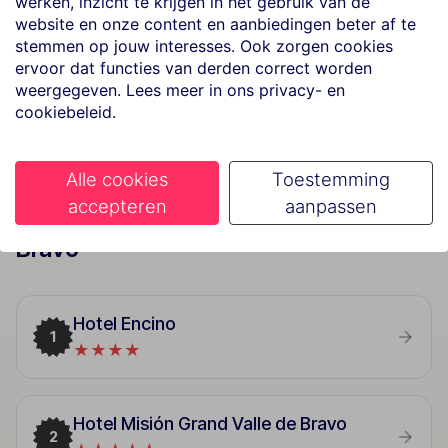
werken, inzicht te krijgen in het gebruik van de
Last Minutes
website en onze content en aanbiedingen beter af te
Bekijk aanbod
stemmen op jouw interesses. Ook zorgen cookies
ervoor dat functies van derden correct worden
weergegeven. Lees meer in ons privacy- en
cookiebeleid.
Alle cookies
Toestemming
accepteren
aanpassen
Best geboekte vakanties in Valle De
Bravo
Hotel Encino
1
★★★★
Hotel Misión Grand Valle de Bravo
2