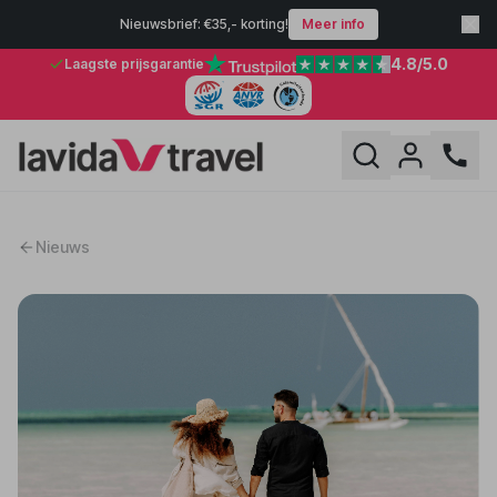
Nieuwsbrief: €35,- korting!
Meer info
4.8
/5.0
Laagste prijsgarantie
Nieuws