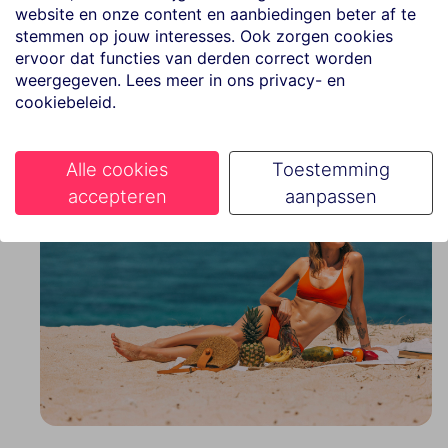
website en onze content en aanbiedingen beter af te
Wellnesscentrum met massages en sauna’s
stemmen op jouw interesses. Ook zorgen cookies
ervoor dat functies van derden correct worden
Fitnessruimte en animatieprogramma voor wie actief wil
weergegeven. Lees meer in ons privacy- en
zijn
cookiebeleid.
Alle cookies
Toestemming
accepteren
aanpassen