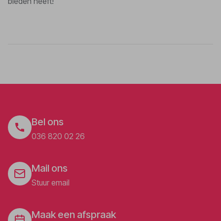
bieden heeft!
Bel ons
036 820 02 26
Mail ons
Stuur email
Maak een afspraak