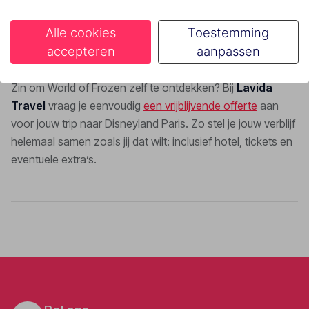
Alle cookies
Toestemming
Boek jouw Disneyland Paris-trip via Lavida
accepteren
aanpassen
Travel
Zin om World of Frozen zelf te ontdekken? Bij
Lavida
Travel
vraag je eenvoudig
een vrijblijvende offerte
aan
voor jouw trip naar Disneyland Paris. Zo stel je jouw verblijf
helemaal samen zoals jij dat wilt: inclusief hotel, tickets en
eventuele extra’s.