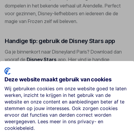
dompelen in het bekende verhaal uit Arendelle. Perfect
voor gezinnen, Disney-liefhebbers en iedereen die de
magie van Frozen zelf wil beleven.
Handige tip: gebruik de Disney Stars app
Ga je binnenkort naar Disneyland Paris? Download dan
vooraf de
Disney Stars
app. Hier vind je handige
informatie zoals:
Deze website maakt gebruik van cookies
✔ De actuele plattegrond van het park
Wij gebruiken cookies om onze website goed te laten
✔ Wachttijden van attracties
werken, inzicht te krijgen in het gebruik van de
✔ Showtijden en parades
website en onze content en aanbiedingen beter af te
✔ Restaurantinformatie
stemmen op jouw interesses. Ook zorgen cookies
✔ Handige routes door het park
ervoor dat functies van derden correct worden
weergegeven. Lees meer in ons privacy- en
Zo haal je nóg meer uit je Disney-dag en mis je niets van
cookiebeleid.
de nieuwe Frozen-wereld.