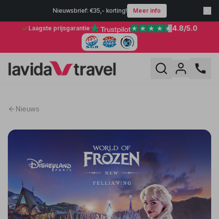
Nieuwsbrief: €35,- korting!
Meer info
4.8
/5.0
Laagste prijsgarantie
Nieuws