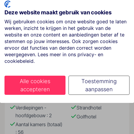
Vilamoura. Het complex ligt in het achterland van
Quarteira in een rustige en mooie omgeving en is een
Deze website maakt gebruik van cookies
ideaal uitgangspunt ter verkenning van de omgeving.
Wij gebruiken cookies om onze website goed te laten
De dichtstbijzijnde bars, restaurants en een aansluiting
werken, inzicht te krijgen in het gebruik van de
op het openbaar vervoer vindt u op 1 km van het
website en onze content en aanbiedingen beter af te
hotel. Het aquapark Aquashow bevindt zich in de
stemmen op jouw interesses. Ook zorgen cookies
onmiddellijke omgeving en is vooral voor kinderen
ervoor dat functies van derden correct worden
heel leuk.
Lees meer
weergegeven. Lees meer in ons privacy- en
cookiebeleid.
Hotelfaciliteiten
Graag heet het hotel de gasten in een hotel met 2
verdiepingen met een lift en 56 niet-rokerskamers
Faciliteiten
Alle cookies
Toestemming
welkom. De receptie is 24 uur per dag geopend. Het
accepteren
aanpassen
voorzieningenaanbod van het hotel bevat een
Gebouwinformatie
Hoteltype
bagagedepot, een kluis, een wisselkantoor en een
geldautomaat. In de openbare ruimtes is Wi-Fi
Verdiepingen -
Strandhotel
verkrijgbaar. De tourdesk biedt ondersteuning bij het
hoofdgebouw : 2
Golfhotel
boeken van excursies. Het verblijf beschikt over
Aantal kamers (totaal)
meerdere voor gehandicapten toegankelijke
: 56