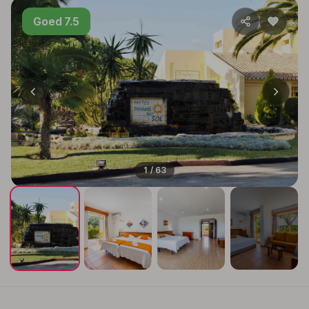
Goed 7.5
1 / 63
+59