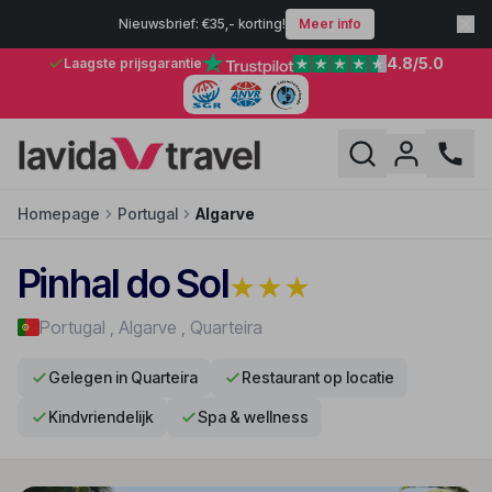
Nieuwsbrief: €35,- korting!
Meer info
4.8
/5.0
Laagste prijsgarantie
Homepage
Portugal
Algarve
Pinhal do Sol
★
★
★
Portugal
,
Algarve
,
Quarteira
Gelegen in Quarteira
Restaurant op locatie
Kindvriendelijk
Spa & wellness