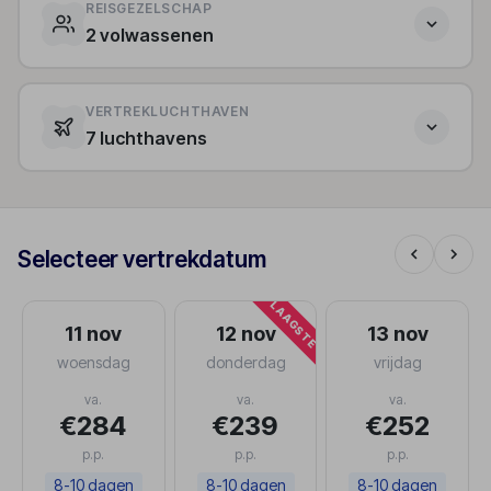
REISGEZELSCHAP
2 volwassenen
VERTREKLUCHTHAVEN
7 luchthavens
Selecteer vertrekdatum
LAAGSTE
11 nov
12 nov
13 nov
woensdag
donderdag
vrijdag
va.
va.
va.
€284
€239
€252
p.p.
p.p.
p.p.
8-10 dagen
8-10 dagen
8-10 dagen