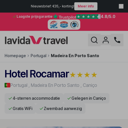
Nieuwsbrief: €35,- korting!
Meer info
4.8
/5.0
Laagste prijsgarantie
Homepage
Portugal
Madeira En Porto Santo
Hotel Rocamar
★
★
★
★
Portugal
,
Madeira En Porto Santo
,
Caniço
4-sterren accommodatie
Gelegen in Caniço
Gratis WiFi
Zwembad aanwezig