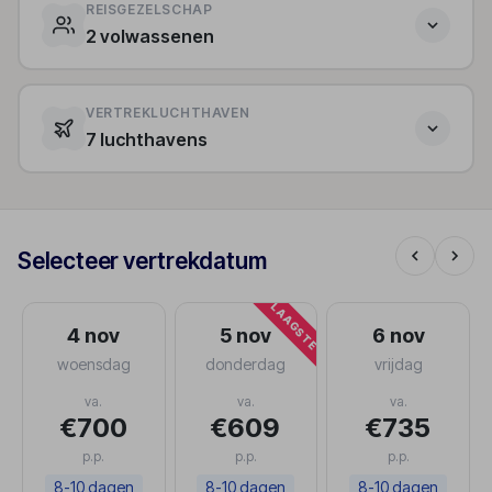
REISGEZELSCHAP
2 volwassenen
VERTREKLUCHTHAVEN
7 luchthavens
Selecteer vertrekdatum
LAAGSTE
4 nov
5 nov
6 nov
woensdag
donderdag
vrijdag
va.
va.
va.
€700
€609
€735
p.p.
p.p.
p.p.
8-10 dagen
8-10 dagen
8-10 dagen