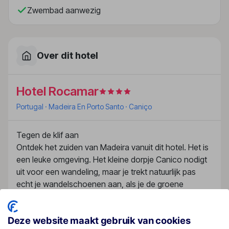
Zwembad aanwezig
Over dit hotel
Hotel Rocamar
Portugal
· Madeira En Porto Santo
· Caniço
Tegen de klif aan
Ontdek het zuiden van Madeira vanuit dit hotel. Het is
een leuke omgeving. Het kleine dorpje Canico nodigt
uit voor een wandeling, maar je trekt natuurlijk pas
echt je wandelschoenen aan, als je de groene
natuurgebieden van het eiland gaat verkennen. De
bus stopt voor de deur, maar een huurauto is ook wel
Deze website maakt gebruik van cookies
makkelijk. Terug in het hotel begint het relaxen. Lekker