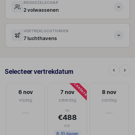
REISGEZELSCHAP
2 volwassenen
VERTREKLUCHTHAVEN
7 luchthavens
Selecteer vertrekdatum
LAAGSTE
6 nov
7 nov
8 nov
vrijdag
zaterdag
zondag
va.
—
—
€488
p.p.
8-10 dagen