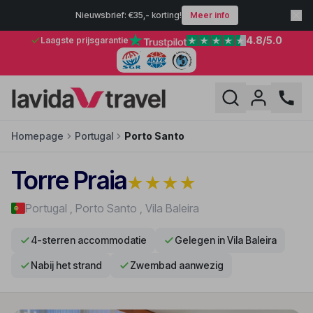
Nieuwsbrief: €35,- korting!
Meer info
4.8
/5.0
Laagste prijsgarantie
Homepage
Portugal
Porto Santo
Torre Praia
★
★
★
★
Portugal
,
Porto Santo
,
Vila Baleira
4-sterren accommodatie
Gelegen in Vila Baleira
Nabij het strand
Zwembad aanwezig