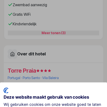
Zwembad aanwezig
Gratis WiFi
Kindvriendelijk
Meer tonen (3)
Over dit hotel
Torre Praia
Portugal
· Porto Santo
· Vila Baleira
Ligging
Deze website maakt gebruik van cookies
Het hotel is gelegen aan een zandstrand, vlak bij het
centrum van Vila Baleira.
Wij gebruiken cookies om onze website goed te laten