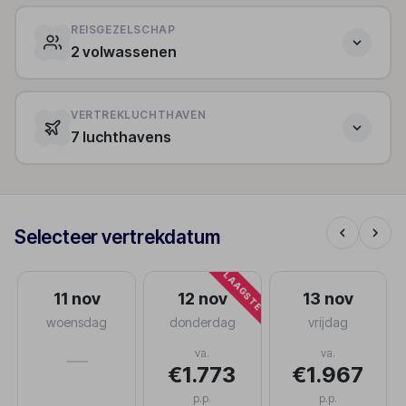
REISGEZELSCHAP
2 volwassenen
VERTREKLUCHTHAVEN
7 luchthavens
Selecteer vertrekdatum
LAAGSTE
11 nov
12 nov
13 nov
woensdag
donderdag
vrijdag
va.
va.
—
€1.773
€1.967
p.p.
p.p.