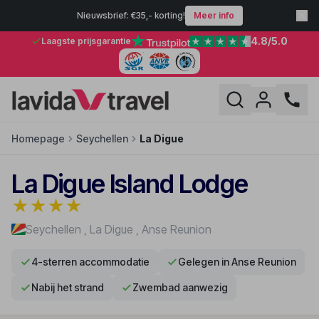
Nieuwsbrief: €35,- korting!
Meer info
4.8
/5.0
Laagste prijsgarantie
Homepage
Seychellen
La Digue
La Digue Island Lodge
★
★
★
★
Seychellen
,
La Digue
,
Anse Reunion
4-sterren accommodatie
Gelegen in Anse Reunion
Nabij het strand
Zwembad aanwezig