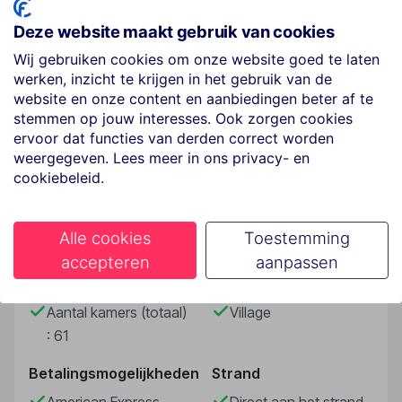
de rum van gemaakt wordt. De menukaart staat hier
Deze website maakt gebruik van cookies
vol met Creoolse gerechten en als extra plus een
geweldig uitzicht op buureiland Praslin tijdens
Wij gebruiken cookies om onze website goed te laten
werken, inzicht te krijgen in het gebruik van de
zonsondergang. In La Digue Island Lodge kom je niets
website en onze content en aanbiedingen beter af te
te kort. Het zwembad is verkoelend, er is een spa en
stemmen op jouw interesses. Ook zorgen cookies
duikcentrum en de houten chalets zijn knus. En met de
ervoor dat functies van derden correct worden
fiets ben je zo op de beste plekken van het eiland!
Lees meer
weergegeven. Lees meer in ons privacy- en
cookiebeleid.
Strand
badhanddoeken en ligbedden
Faciliteiten
Alle cookies
Toestemming
Wellness
accepteren
aanpassen
Tegen betaling
Gebouwinformatie
Hoteltype
Sport & Activiteiten
Aantal kamers (totaal)
Village
Tegen betaling
: 61
Overige informatie
Betalingsmogelijkheden
Strand
officiële classificatie: 3 sterren