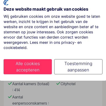
(AGP) kan na ongeveer 7 km worden bereikt.
Deze website maakt gebruik van cookies
Hotelfaciliteiten
Wij gebruiken cookies om onze website goed te laten
Het hotel beschikt over 414 kamers en 11
werken, inzicht te krijgen in het gebruik van de
eenpersoonskamers en over 4 liften. Het vriendelijke
website en onze content en aanbiedingen beter af te
personeel aan de receptie is graag bij alle vragen
stemmen op jouw interesses. Ook zorgen cookies
ervoor dat functies van derden correct worden
behulpzaam. Het verblijf is ingericht met een
Lees meer
weergegeven. Lees meer in ons privacy- en
bagagedepot en een drankenautomaat. Wi-Fi is
cookiebeleid.
kosteloos aanwezig. De tourdesk biedt ondersteuning
bij het boeken van excursies. Het hotel beschikt over
een aantal voor gehandicapten toegankelijke
Faciliteiten
Alle cookies
Toestemming
voorzieningen. Rolstoelvriendelijke faciliteiten zijn
accepteren
aanpassen
beschikbaar. In de supermarkt zijn producten voor het
Gebouwinformatie
Hoteltype
dagelijks gebruik verkrijgbaar. Op zoek naar het
passende herinneringsgeschenk aan de vakantie
Aantal kamers (totaal)
Cityhotel
vinden de gasten geheid iets in de souvenirwinkel. De
: 414
kinderen kunnen zich op de speelplaats naar hartelust
Aantal
uitleven. Tot de overige voorzieningen van het verblijf
eenpersoonskamers :
behoren een tv-ruimte en een bibliotheek. Wie met de