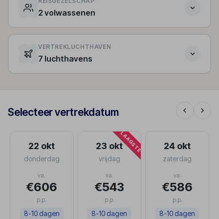
REISGEZELSCHAP
2 volwassenen
VERTREKLUCHTHAVEN
7 luchthavens
Selecteer vertrekdatum
LAAGSTE
22 okt
23 okt
24 okt
donderdag
vrijdag
zaterdag
va.
va.
va.
€606
€543
€586
p.p.
p.p.
p.p.
8-10 dagen
8-10 dagen
8-10 dagen