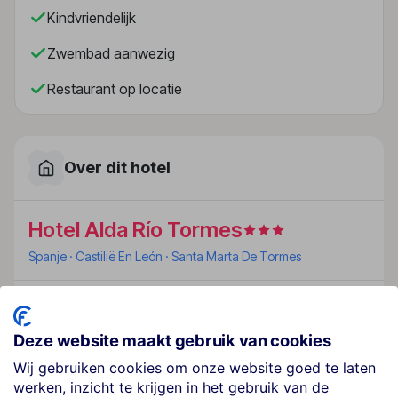
Kindvriendelijk
Zwembad aanwezig
Restaurant op locatie
Over dit hotel
Hotel Alda Río Tormes
Spanje
· Castilië En León
· Santa Marta De Tormes
Ligging
Het hotel ligt vlakbij de belangrijkste toegangsweg
Deze website maakt gebruik van cookies
naar Madrid, naast de bekende winkelcentra van
Wij gebruiken cookies om onze website goed te laten
Salamanca en op slechts 5 minuten autorijden van het
werken, inzicht te krijgen in het gebruik van de
stadscentrum. Het is biedt een goede infrastructuur