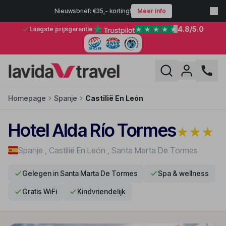
Nieuwsbrief: €35,- korting!
Meer info
4.8
/5.0
Laagste prijsgarantie
Homepage
Spanje
Castilië En León
Hotel Alda Río Tormes
★
★
★
Spanje
,
Castilië En León
,
Santa Marta De Tormes
Gelegen in Santa Marta De Tormes
Spa & wellness
Gratis WiFi
Kindvriendelijk