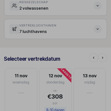
REISGEZELSCHAP
2 volwassenen
VERTREKLUCHTHAVEN
7 luchthavens
Selecteer vertrekdatum
LAAGSTE
11 nov
12 nov
13 nov
woensdag
donderdag
vrijdag
va.
—
—
€308
p.p.
8-10 dagen