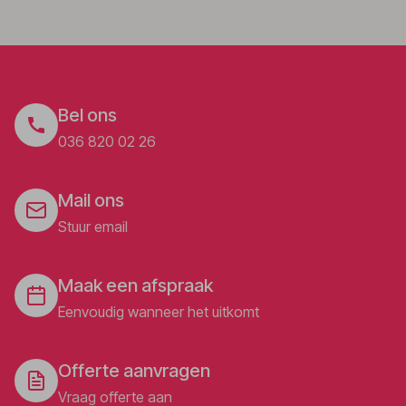
Winkelmogelijkheden :
Afstandsregels
5 m
Verscherpte
Bel ons
Restaurants : 5 m
reinigingsmaatregelen
036 820 02 26
Bars / pubs : 5 m
Contactloos betalen
Golfbaan : 500 m
Contactloze check-
Mail ons
in/check-out
Openbaar vervoer :
Stuur email
100 m
Handdesinfectiemiddelen
voor gasten
Maak een afspraak
Medisch teleconsult
Eenvoudig wanneer het uitkomt
Housekeeping alleen
op verzoek
Offerte aanvragen
Desinfectiedispenser
Hygiënetraining voor
Vraag offerte aan
personeel
Gezondheidscontroles
bij het personeel