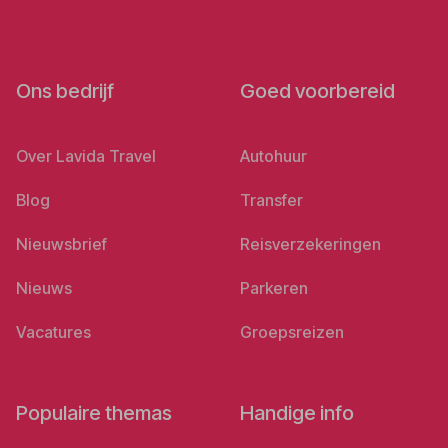
Ons bedrijf
Goed voorbereid
Over Lavida Travel
Autohuur
Blog
Transfer
Nieuwsbrief
Reisverzekeringen
Nieuws
Parkeren
Vacatures
Groepsreizen
Populaire themas
Handige info
Adults Only
Offerte aanvragen
All Inclusive
Optie aanvraagen