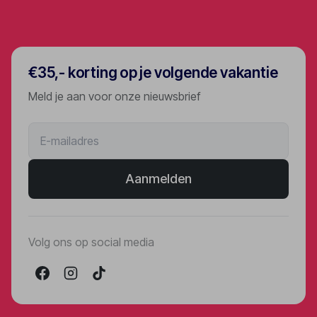
€35,- korting op je volgende vakantie
Gebruik van algemeen
verkrijgbare
Meld je aan voor onze nieuwsbrief
desinfectiemiddelen
Beschermingsmiddelen
voor personeel
Verpakte gerechten
Aanmelden
Geen frequent
aangeraakte
voorzieningen in
Volg ons op social media
openbare ruimtes
Geen frequent
aangeraakte
voorzieningen