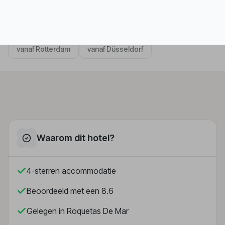
vanaf Rotterdam
vanaf Düsseldorf
Waarom dit hotel?
4-sterren accommodatie
Beoordeeld met een 8.6
Gelegen in Roquetas De Mar
Nabij het strand
Restaurant op locatie