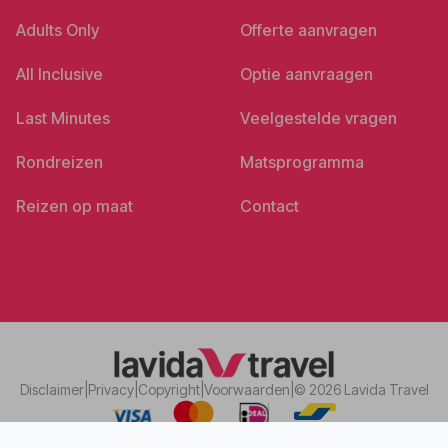
Last Minutes
Veelgestelde vragen
Rondreizen
Matsprogramma
Reizen op maat
Contact
Disclaimer
|
Privacy
|
Copyright
|
Voorwaarden
|
© 2026 Lavida Travel