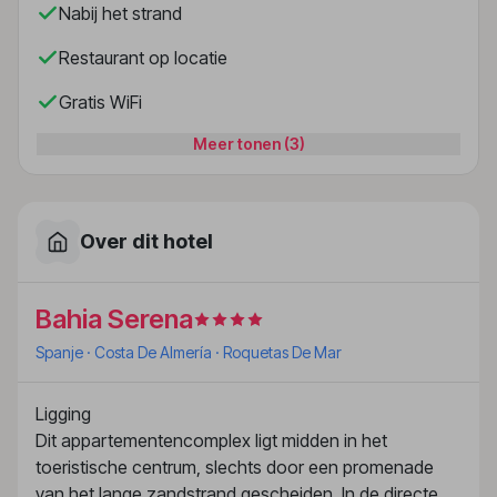
Gratis WiFi
Meer tonen (3)
Over dit hotel
Bahia Serena
Spanje
· Costa De Almería
· Roquetas De Mar
Ligging
Dit appartementencomplex ligt midden in het
toeristische centrum, slechts door een promenade
van het lange zandstrand gescheiden. In de directe
omgeving vindt u tal van mogelijkheden om te
winkelen, restaurants, bars en een aansluiting op het
openbaar vervoer (ca.100 m). De luchthaven van