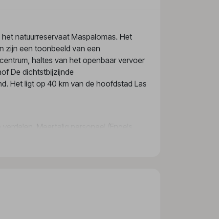
 het natuurreservaat Maspalomas. Het
en zijn een toonbeeld van een
lcentrum, haltes van het openbaar vervoer
of De dichtstbijzijnde
d. Het ligt op 40 km van de hoofdstad Las
verdelen. Meertalig personeel (Engels,
voorzieningenaanbod van het
 openbare ruimtes is Wi-Fi verkrijgbaar.
lijks gebruik verkrijgbaar. Op het terrein
n, kunnen in een garage of op de
verhuur, een medische dienst, een
 het omliggende landschap op de fiets
en fax voorhanden.