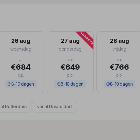
LAAGSTE
26 aug
27 aug
28 aug
woensdag
donderdag
vrijdag
va.
va.
va.
€684
€649
€766
p.p.
p.p.
p.p.
8-10 dagen
8-10 dagen
8-10 dagen
af Rotterdam
vanaf Düsseldorf