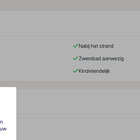
Nabij het strand
Zwembad aanwezig
Kindvriendelijk
en
ouw