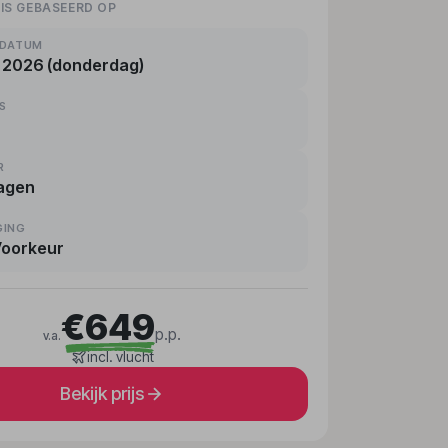
 IS GEBASEERD OP
KDATUM
 2026 (donderdag)
RS
R
agen
GING
Voorkeur
€649
p.p.
v.a.
incl. vlucht
Bekijk prijs