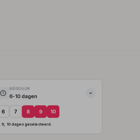
REISDUUR
6-10 dagen
6
7
8
9
10
, 9, 10 dagen geselecteerd.