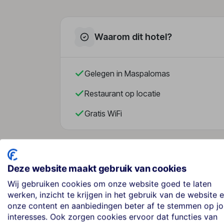
Waarom dit hotel?
Gelegen in Maspalomas
Restaurant op locatie
Gratis WiFi
Over dit hotel
Deze website maakt gebruik van cookies
Wij gebruiken cookies om onze website goed te laten
werken, inzicht te krijgen in het gebruik van de website 
Apartamentos Oasis Sol
onze content en aanbiedingen beter af te stemmen op j
interesses. Ook zorgen cookies ervoor dat functies van
Spanje
· Gran Canaria
· Maspalomas