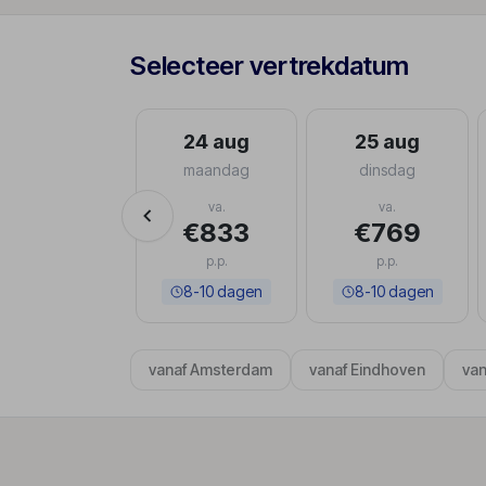
Selecteer vertrekdatum
23 aug
24 aug
25 aug
zondag
maandag
dinsdag
va.
va.
va.
€815
€833
€769
p.p.
p.p.
p.p.
8-10 dagen
8-10 dagen
8-10 dagen
vanaf Amsterdam
vanaf Eindhoven
van