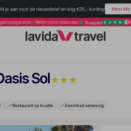
ld je aan voor de nieuwsbrief en krijg €35,- korting!
Meer info
4
gste prijsgarantie
Beste online reisbureau
asis Sol
★
★
★
d
Restaurant op locatie
Zwembad aanwezig