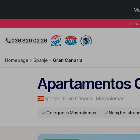
Me
Laa
036 820 02 26
Homepage
Spanje
Gran Canaria
Apartamentos O
Spanje
,
Gran Canaria
,
Maspalomas
Gelegen in Maspalomas
Nabij het stran