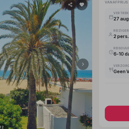
VANAFPRIJS
VERTRE
27 aug
REIZIGE
2 pers.
REISDUU
6-10 d
VERZOR
Geen 
 12