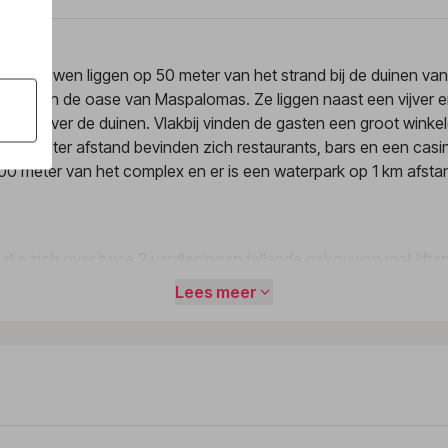
gebouwen liggen op 50 meter van het strand bij de duinen van
ig deel van de oase van Maspalomas. Ze liggen naast een vijver 
icht over de duinen. Vlakbij vinden de gasten een groot winke
200 meter afstand bevinden zich restaurants, bars en een casin
 meter van het complex en er is een waterpark op 1 km afstan
e zich over twee 2 verdiepingen tellende gebouwen met liften 
gsthal is hulZwembadzichtaardig bij het in- en uitchecken. Het 
Lees meer
ot, een kluis, een geldautomaat en een drankenautomaat. In de
ken van excursies. In de supermarkt zijn producten voor het dage
uin en een fraaie speelplaats. De gasten die met de auto kome
faciliteiten behoren een 24-uurs beveiligingsdienst, een auto
vice, een kapper en een eigen shuttlebus. Sportieve gasten die
huur op prijs stellen. Ter ondersteuning van het zakendoen is e