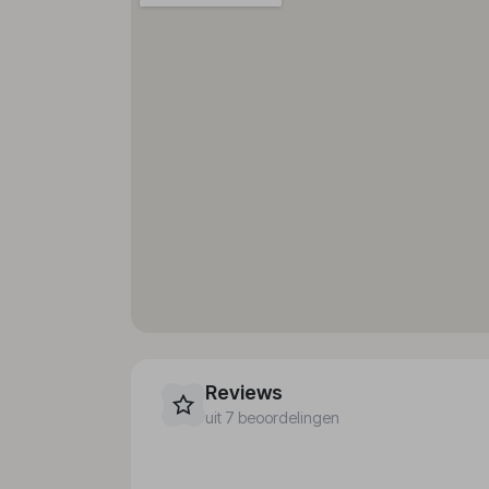
Er is een koffiehuis voorhanden. Er kan hal
Internetaansluiting
In
diner.
WiFi hotspot
K
Creditcards
Roomservice
M
De volgende creditcards worden geaccepte
Wasservice
K
Medische dienst
Ai
g
Fietsenverhuur
Kl
Parkeerplaats
L
Parkeergarage
B
Speelplaats
Te
Huisdieren
M
M
Reviews
ko
uit 7 beoordelingen