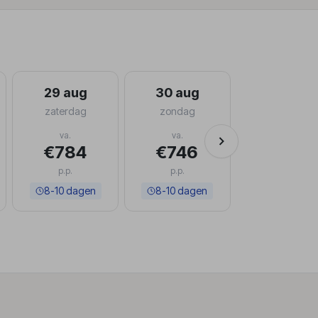
29 aug
30 aug
31 aug
zaterdag
zondag
maandag
va.
va.
va.
€784
€746
€680
p.p.
p.p.
p.p.
8-10 dagen
8-10 dagen
8-10 dage