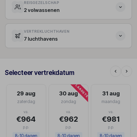
REISGEZELSCHAP
2 volwassenen
VERTREKLUCHTHAVEN
7 luchthavens
Selecteer vertrekdatum
LAAGSTE
29 aug
30 aug
31 aug
zaterdag
zondag
maandag
va.
va.
va.
€964
€962
€981
p.p.
p.p.
p.p.
8-10 dagen
8-10 dagen
8-10 dagen