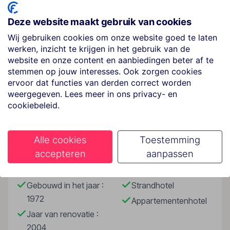
van Maspalomas. Plof neer op een van de ligbedden bij
het zwembad en ontsnap aan alle dagelijkse hectiek. De
Deze website maakt gebruik van cookies
kids kunnen lekker met z’n allen spelen in het
Wij gebruiken cookies om onze website goed te laten
kinderzwembad. Geniet van een massage of relax in de
werken, inzicht te krijgen in het gebruik van de
sauna mét uitzicht op de duinen. In Santa Monica Suites
website en onze content en aanbiedingen beter af te
kun je écht ontspannen. Mocht je meer van de
stemmen op jouw interesses. Ook zorgen cookies
omgeving willen zien, dat kan. Playa del Inglés ligt op
ervoor dat functies van derden correct worden
een paar minuten afstand. De gezellige stad heeft vele
Lees meer
weergegeven. Lees meer in ons privacy- en
activiteiten, zowel overdag als in de avond en voor ieder
cookiebeleid.
wat wils. Van leuke winkels tot gezellige terrassen. Sluit
je dag af in het restaurant of in de bar met je laatste
Faciliteiten
drankje. Open na een goede nachtrust de gordijnen en
Alle cookies
Toestemming
geniet weer van het uitzicht, beter kan je dag niet
accepteren
aanpassen
beginnen!
Gebouwinformatie
Hoteltype
Op een onvergetelijke locatie
Gebouwd in het jaar :
Strandhotel
Prachtig uitzicht over de duinen
1972
Appartementenhotel
Verblijven in ruime junior suites
Jaar van renovatie :
Mooi groot, verwarmd zwembad
2004