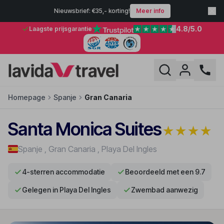
Nieuwsbrief: €35,- korting!
Meer info
4.8
/5.0
Laagste prijsgarantie
Homepage
Spanje
Gran Canaria
Santa Monica Suites
★
★
★
★
Spanje
,
Gran Canaria
,
Playa Del Ingles
4-sterren accommodatie
Beoordeeld met een 9.7
Gelegen in Playa Del Ingles
Zwembad aanwezig