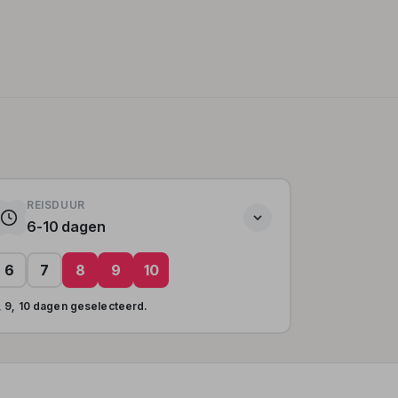
REISDUUR
6-10 dagen
6
7
8
9
10
, 9, 10 dagen geselecteerd.