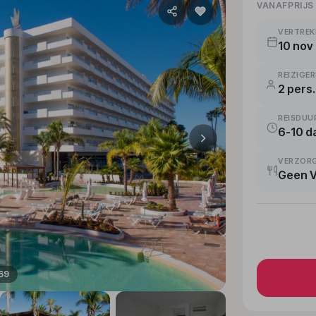
VANAFPRIJS
VERTRE
10 nov
REIZIGE
2 pers.
REISDUU
6-10 d
VERZOR
Geen 
 69