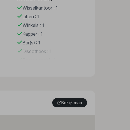
Wisselkantoor : 1
Liften : 1
Winkels : 1
Kapper : 1
Bar(s) : 1
Discotheek : 1
Restaurant(s) : 1
Restaurant(s) met
airconditioning : 1
Restaurant(s) met rookvrij
gedeelte : 1
WiFi hotspot
Bekijk map
Wasservice
Parkeerplaats
Tv-lounge : 1