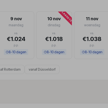
LAAGSTE
9 nov
10 nov
11 nov
maandag
dinsdag
woensdag
va.
va.
va.
€1.024
€1.018
€1.038
p.p.
p.p.
p.p.
8-10 dagen
8-10 dagen
8-10 dagen
af Rotterdam
vanaf Düsseldorf