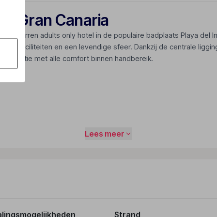
 op Gran Canaria
 viersterren adults only hotel in de populaire badplaats Playa del 
essfaciliteiten en een levendige sfeer. Dankzij de centrale ligging 
nvakantie met alle comfort binnen handbereik.
Lees meer
 kamers en richt zich uitsluitend op volwassenen vanaf 18 jaar. H
 Playa del Inglés.
ya del Inglés, op loopafstand van winkels, restaurants en uitgaans
alingsmogelijkheden
Strand