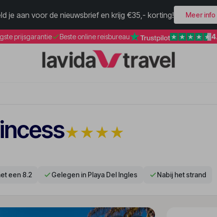
ld je aan voor de nieuwsbrief en krijg €35,- korting!
Meer info
4
gste prijsgarantie
Beste online reisbureau
rincess
★
★
★
★
et een 8.2
Gelegen in Playa Del Ingles
Nabij het strand