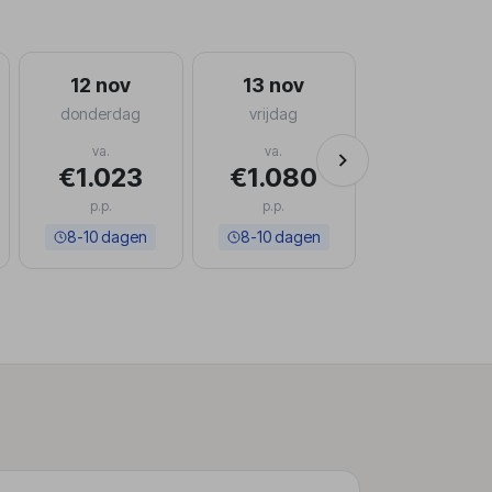
12 nov
13 nov
donderdag
vrijdag
va.
va.
€1.023
€1.080
p.p.
p.p.
8-10 dagen
8-10 dagen