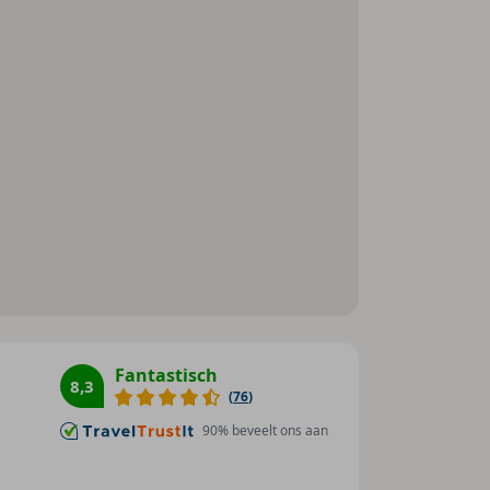
Toegankelijk voor
gehandicapten
Afstanden
Strand : 1000 m
Zee : 1000 m
Golfbaan : 3000 m
Busstation : 1000 m
Fantastisch
8,3
(
76
)
90
% beveelt ons aan