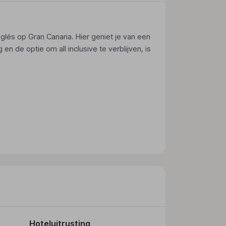
Inglés op Gran Canaria. Hier geniet je van een
en de optie om all inclusive te verblijven, is
et hotel staat bekend om zijn comfortabele
gelegenheden.
Hoteluitrusting