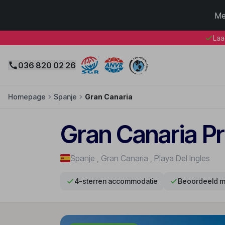
Me
Laa
036 820 02 26
Homepage
Spanje
Gran Canaria
Gran Canaria P
Spanje
,
Gran Canaria
,
Playa Del Ingles
4-sterren accommodatie
Beoordeeld m