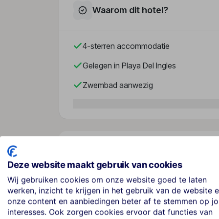
Waarom dit hotel?
4-sterren accommodatie
Gelegen in Playa Del Ingles
Zwembad aanwezig
Over dit hotel
Deze website maakt gebruik van cookies
Wij gebruiken cookies om onze website goed te laten
Gran Canaria Princess
werken, inzicht te krijgen in het gebruik van de website 
onze content en aanbiedingen beter af te stemmen op j
Spanje
· Gran Canaria
· Playa Del Ingles
interesses. Ook zorgen cookies ervoor dat functies van