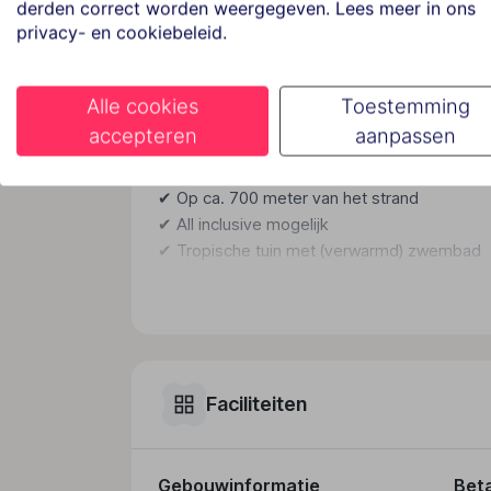
derden correct worden weergegeven. Lees meer in ons
privacy- en cookiebeleid.
Adults Only vakantie
Welkom bij Gran Canaria Princess, een stijlvol
Alle cookies
Toestemming
tropische tuin met zwembad, uitgebreide welln
dit een ideale keuze voor een ontspannen zo
accepteren
aanpassen
✔ Adults only (18+) hotel in Playa del Inglés
✔ Op ca. 700 meter van het strand
✔ All inclusive mogelijk
✔ Tropische tuin met (verwarmd) zwembad
✔ Uitgebreide wellness & entertainment
Algemeen
Gran Canaria Princess beschikt over ruim 400
sfeer, goede faciliteiten en centrale ligging in
Faciliteiten
Ligging & omgeving
Het hotel ligt in de bruisende badplaats Pla
Gebouwinformatie
Bet