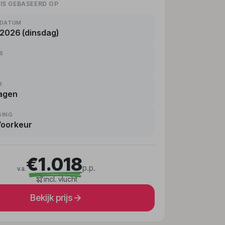
 IS GEBASEERD OP
KDATUM
 2026 (dinsdag)
RS
R
agen
GING
Voorkeur
€1.018
p.p.
v.a.
incl. vlucht
Bekijk prijs