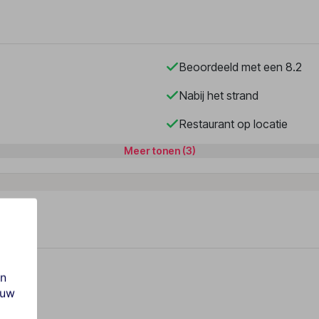
Beoordeeld met een 8.2
Nabij het strand
Restaurant op locatie
Meer tonen (3)
en
ouw