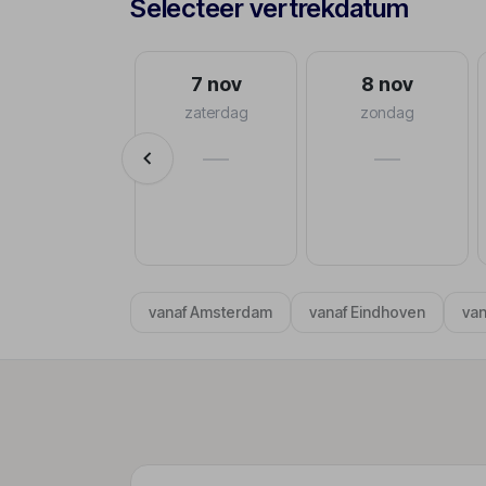
Selecteer vertrekdatum
30 sep
7 nov
8 nov
woensdag
zaterdag
zondag
va.
—
—
€1.104
p.p.
8-10 dagen
vanaf Amsterdam
vanaf Eindhoven
van