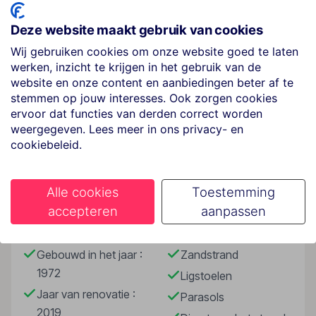
Het zwembad ligt tussen de palmbomen in een mooie
tuin. Vanaf je ligbed heb je een schitterend uitzicht
Deze website maakt gebruik van cookies
over zee. De kamers en appartementen zijn modern
Wij gebruiken cookies om onze website goed te laten
ingericht en van alle gemakken voorzien.
werken, inzicht te krijgen in het gebruik van de
website en onze content en aanbiedingen beter af te
Strand
stemmen op jouw interesses. Ook zorgen cookies
Tegen betaling
ervoor dat functies van derden correct worden
Lees meer
weergegeven. Lees meer in ons privacy- en
Wellness
cookiebeleid.
Tegen betaling
Faciliteiten
Sport & Activiteiten
Alle cookies
Toestemming
accepteren
aanpassen
Tegen betaling
Gebouwinformatie
Strand
Onafhankelijk duurzaamheidslabel
Gebouwd in het jaar :
Zandstrand
Je verblijft in een accommodatie met onafhankelijk
duurzaamheidslabel
1972
Ligstoelen
Je steunt de lokale economie en gemeenschap via de
Jaar van renovatie :
Parasols
TUI Care Foundation
2019