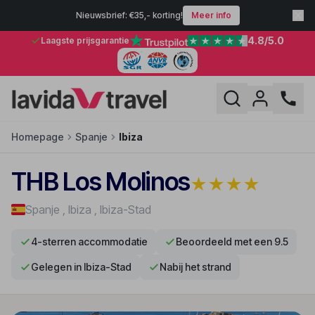
Nieuwsbrief: €35,- korting!
Meer info
4.8
/5.0
Laagste prijsgarantie
Homepage
Spanje
Ibiza
THB Los Molinos
★
★
★
★
Spanje
,
Ibiza
,
Ibiza-Stad
4-sterren accommodatie
Beoordeeld met een 9.5
Gelegen in Ibiza-Stad
Nabij het strand