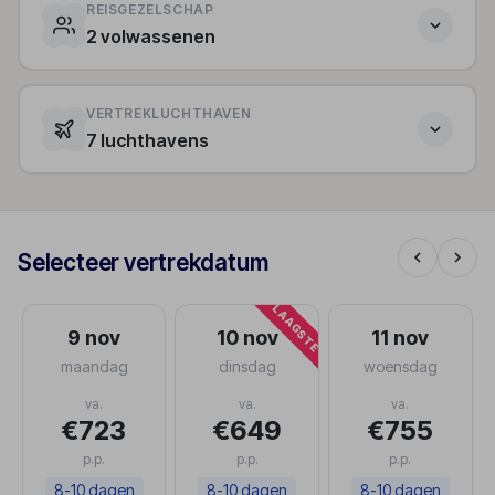
REISGEZELSCHAP
2 volwassenen
VERTREKLUCHTHAVEN
7 luchthavens
Selecteer vertrekdatum
LAAGSTE
9 nov
10 nov
11 nov
maandag
dinsdag
woensdag
va.
va.
va.
€723
€649
€755
p.p.
p.p.
p.p.
8-10 dagen
8-10 dagen
8-10 dagen