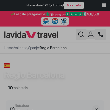
Nieuwsbrief: €35,- korting!
Meer info
4.8
/5.0
Laagste prijsgarantie
Home
/
Vakantie
/
Spanje
/
Regio Barcelona
VAKANTIE · SPANJE
Regio Barcelona
10
top hotels
Reisduur