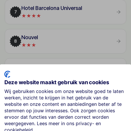
Hotel Barcelona Universal
7
★★★★
Nouvel
8
★★★
U232 Hotel
9
★★★★
Deze website maakt gebruik van cookies
Wij gebruiken cookies om onze website goed te laten
EuroHotel Barcelona Diagonal Port
werken, inzicht te krijgen in het gebruik van de
10
★★★★
website en onze content en aanbiedingen beter af te
stemmen op jouw interesses. Ook zorgen cookies
ervoor dat functies van derden correct worden
weergegeven. Lees meer in ons privacy- en
cookiebeleid.