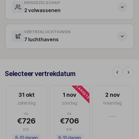
REISGEZELSCHAP
2 volwassenen
VERTREKLUCHTHAVEN
7 luchthavens
Selecteer vertrekdatum
LAAGSTE
31 okt
1 nov
2 nov
zaterdag
zondag
maandag
va.
va.
—
€726
€706
p.p.
p.p.
8-10 dagen
8-10 dagen