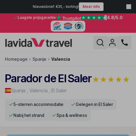
Nieuwsbrief: €35,- korting!
Meer info
4.8
/5.0
Laagste prijsgarantie
Homepage
Spanje
Valencia
Parador de El Saler
★
★
★
★
★
Spanje
,
Valencia
,
El Saler
5-sterren accommodatie
Gelegen in El Saler
Nabij het strand
Spa & wellness