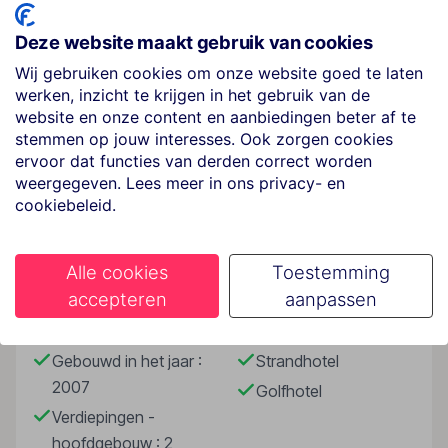
Hotelfaciliteiten
Deze website maakt gebruik van cookies
De 2 suites en de 63 tweepersoonskamers zijn
verdeeld over 2 verdiepingen en zijn met een lift
Wij gebruiken cookies om onze website goed te laten
bereikbaar. Het vriendelijke personeel aan de receptie
werken, inzicht te krijgen in het gebruik van de
website en onze content en aanbiedingen beter af te
is graag bij alle vragen behulpzaam. Het verblijf is
stemmen op jouw interesses. Ook zorgen cookies
ingericht met een garderobe, een bagagedepot, een
ervoor dat functies van derden correct worden
kluis, een wisselkantoor en een drankenautomaat. In
Lees meer
weergegeven. Lees meer in ons privacy- en
de openbare ruimtes is Wi-Fi verkrijgbaar. De tourdesk
cookiebeleid.
biedt ondersteuning bij het boeken van excursies. Het
resort beschikt over meerdere voor gehandicapten
toegankelijke vrijetijdsbestedingen. Het verblijf
Faciliteiten
Alle cookies
Toestemming
beschikt over faciliteiten voor rolstoelgebruikers.
accepteren
aanpassen
Naast een souvenirwinkel zijn andere winkels
Gebouwinformatie
Hoteltype
voorhanden. Op het terrein van het complex bevinden
zich een mooie tuin en een fraaie speelplaats. Tot de
Gebouwd in het jaar :
Strandhotel
overige voorzieningen van het resort behoren een
2007
Golfhotel
speelkamer en een bibliotheek. De gasten die met de
Verdiepingen -
auto komen, kunnen in een garage (kosteloos) of op
hoofdgebouw : 2