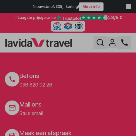
Nieuwsbrief: €35,- korting!
Meer info
4.8
/5.0
Laagste prijsgarantie
Bel ons
036 820 02 26
Mail ons
Stuur email
Maak een afspraak