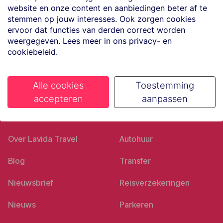
website en onze content en aanbiedingen beter af te
Volg ons op social media
stemmen op jouw interesses. Ook zorgen cookies
ervoor dat functies van derden correct worden
weergegeven. Lees meer in ons privacy- en
cookiebeleid.
Alle cookies
Toestemming
accepteren
aanpassen
Ons bedrijf
Goed voorbereid
Over Lavida Travel
Autohuur
Blog
Transfer
Nieuwsbrief
Reisverzekeringen
Nieuws
Parkeren