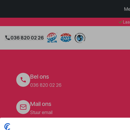
Me
Laa
036 820 02 26
Bel ons
036 820 02 26
Mail ons
Stuur email