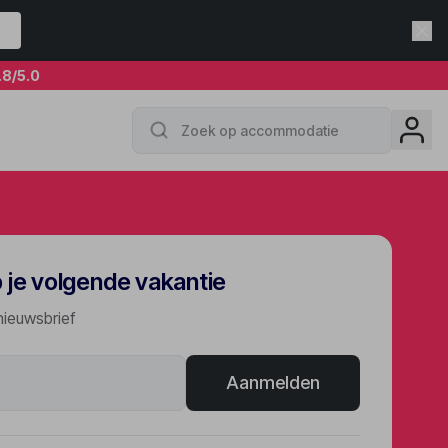
.8
/5.0
p je volgende vakantie
nieuwsbrief
Aanmelden