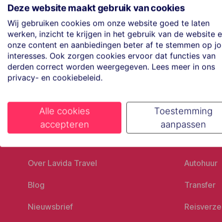
Maak een afspraak
Deze website maakt gebruik van cookies
Eenvoudig wanneer het uitkomt
Wij gebruiken cookies om onze website goed te laten
werken, inzicht te krijgen in het gebruik van de website 
onze content en aanbiedingen beter af te stemmen op j
Offerte aanvragen
interesses. Ook zorgen cookies ervoor dat functies van
Vraag offerte aan
derden correct worden weergegeven. Lees meer in ons
privacy- en cookiebeleid.
Alle cookies
Toestemming
accepteren
aanpassen
Ons bedrijf
Goed vo
Over Lavida Travel
Autohuur
Blog
Transfer
Nieuwsbrief
Reisverze