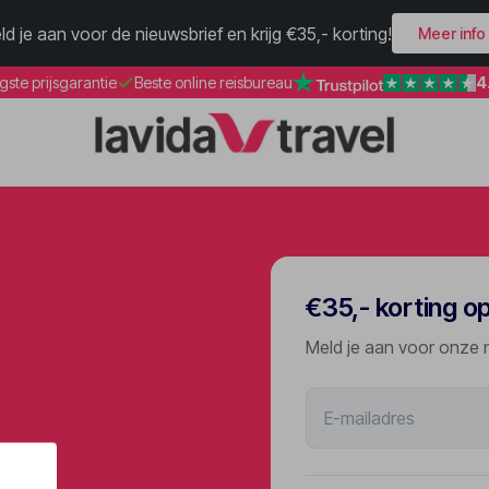
ld je aan voor de nieuwsbrief en krijg €35,- korting!
Meer info
4
gste prijsgarantie
Beste online reisbureau
€35,- korting o
Meld je aan voor onze 