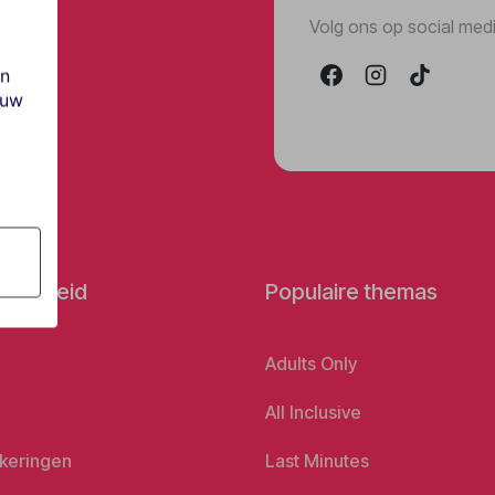
Volg ons op social med
en
ouw
orbereid
Populaire themas
Adults Only
All Inclusive
keringen
Last Minutes