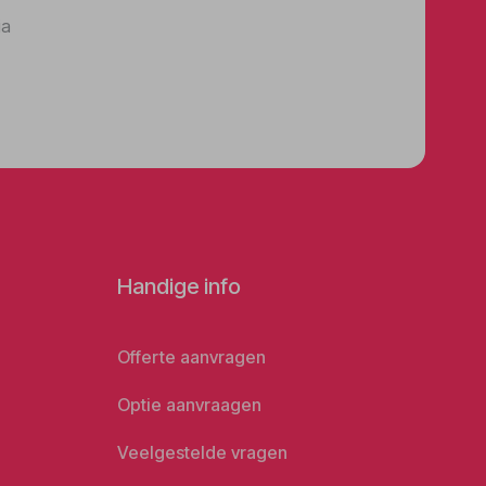
ia
Handige info
Offerte aanvragen
Optie aanvraagen
Veelgestelde vragen