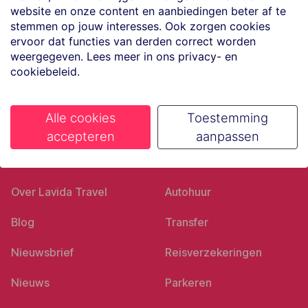
website en onze content en aanbiedingen beter af te
Volg ons op social media
stemmen op jouw interesses. Ook zorgen cookies
ervoor dat functies van derden correct worden
weergegeven. Lees meer in ons privacy- en
cookiebeleid.
Alle cookies
Toestemming
accepteren
aanpassen
Ons bedrijf
Goed voorbereid
Over Lavida Travel
Autohuur
Blog
Transfer
Nieuwsbrief
Reisverzekeringen
Nieuws
Parkeren