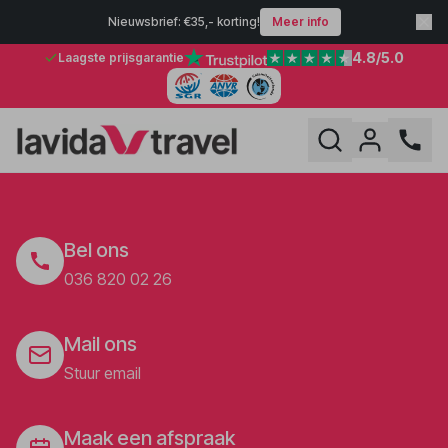
Nieuwsbrief: €35,- korting!
Meer info
4.8
/5.0
Laagste prijsgarantie
Bel ons
036 820 02 26
Mail ons
Stuur email
Maak een afspraak