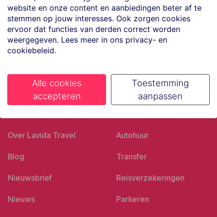
website en onze content en aanbiedingen beter af te
Volg ons op social media
stemmen op jouw interesses. Ook zorgen cookies
ervoor dat functies van derden correct worden
weergegeven. Lees meer in ons privacy- en
cookiebeleid.
Alle cookies
Toestemming
accepteren
aanpassen
Ons bedrijf
Goed voorbereid
Over Lavida Travel
Autohuur
Blog
Transfer
Nieuwsbrief
Reisverzekeringen
Nieuws
Parkeren