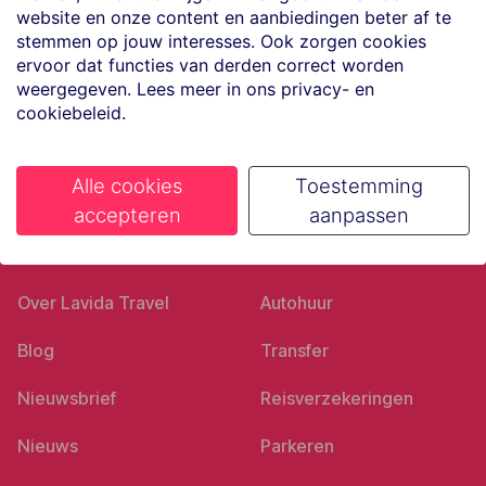
website en onze content en aanbiedingen beter af te
Volg ons op social media
stemmen op jouw interesses. Ook zorgen cookies
ervoor dat functies van derden correct worden
weergegeven. Lees meer in ons privacy- en
cookiebeleid.
Alle cookies
Toestemming
accepteren
aanpassen
Ons bedrijf
Goed voorbereid
Over Lavida Travel
Autohuur
Blog
Transfer
Nieuwsbrief
Reisverzekeringen
Nieuws
Parkeren