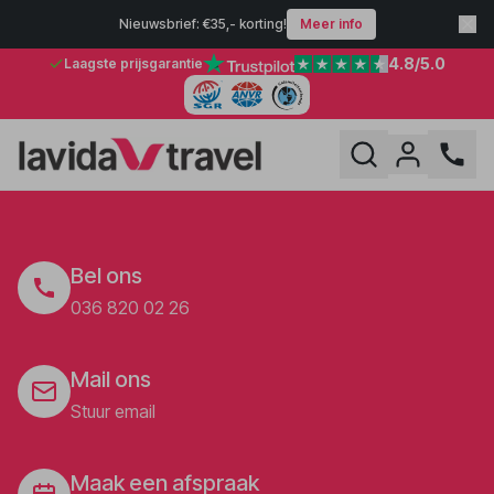
Nieuwsbrief: €35,- korting!
Meer info
4.8
/5.0
Laagste prijsgarantie
Bel ons
036 820 02 26
Mail ons
Stuur email
Maak een afspraak