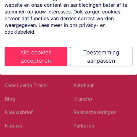
website en onze content en aanbiedingen beter af te
Volg ons op social media
stemmen op jouw interesses. Ook zorgen cookies
ervoor dat functies van derden correct worden
weergegeven. Lees meer in ons privacy- en
cookiebeleid.
Alle cookies
Toestemming
accepteren
aanpassen
Ons bedrijf
Goed voorbereid
Over Lavida Travel
Autohuur
Blog
Transfer
Nieuwsbrief
Reisverzekeringen
Nieuws
Parkeren