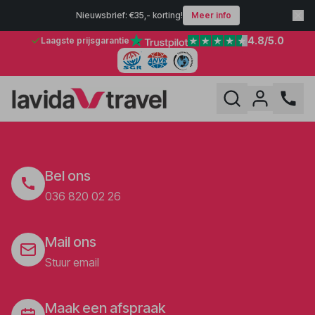
Nieuwsbrief: €35,- korting!
Meer info
4.8
/5.0
Laagste prijsgarantie
Bel ons
036 820 02 26
Mail ons
Stuur email
Maak een afspraak