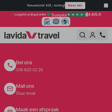
Nieuwsbrief: €35,- korting!
Meer info
4.8
/5.0
Laagste prijsgarantie
Bel ons
036 820 02 26
Mail ons
Stuur email
Maak een afspraak