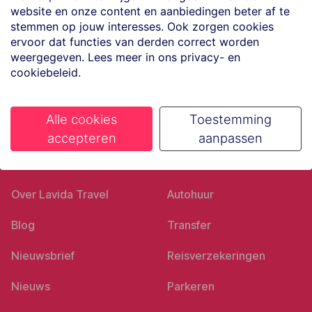
website en onze content en aanbiedingen beter af te
Volg ons op social media
stemmen op jouw interesses. Ook zorgen cookies
ervoor dat functies van derden correct worden
weergegeven. Lees meer in ons privacy- en
cookiebeleid.
Alle cookies
Toestemming
accepteren
aanpassen
Ons bedrijf
Goed voorbereid
Over Lavida Travel
Autohuur
Blog
Transfer
Nieuwsbrief
Reisverzekeringen
Nieuws
Parkeren