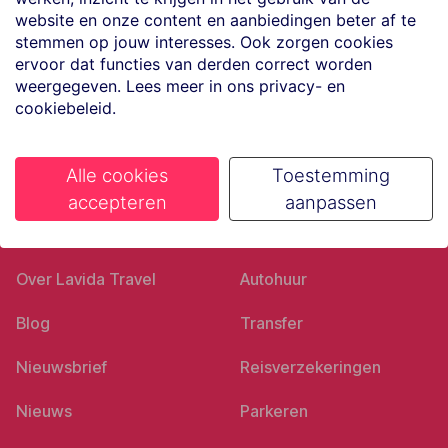
Volg ons op social media
website en onze content en aanbiedingen beter af te
stemmen op jouw interesses. Ook zorgen cookies
ervoor dat functies van derden correct worden
weergegeven. Lees meer in ons privacy- en
cookiebeleid.
Alle cookies
Toestemming
accepteren
aanpassen
Ons bedrijf
Goed voorbereid
Over Lavida Travel
Autohuur
Blog
Transfer
Nieuwsbrief
Reisverzekeringen
Nieuws
Parkeren