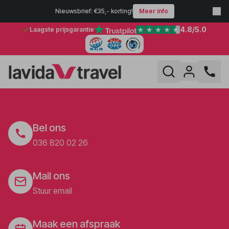
Nieuwsbrief: €35,- korting!
Meer info
4.8
/5.0
Laagste prijsgarantie
Bel ons
036 820 02 26
Mail ons
Stuur email
Maak een afspraak