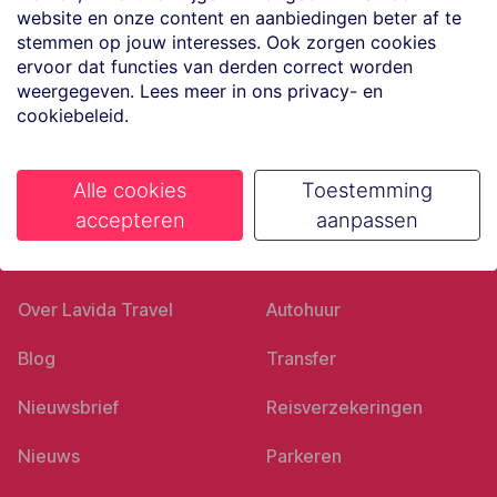
website en onze content en aanbiedingen beter af te
Volg ons op social media
stemmen op jouw interesses. Ook zorgen cookies
ervoor dat functies van derden correct worden
weergegeven. Lees meer in ons privacy- en
cookiebeleid.
Alle cookies
Toestemming
accepteren
aanpassen
Ons bedrijf
Goed voorbereid
Over Lavida Travel
Autohuur
Blog
Transfer
Nieuwsbrief
Reisverzekeringen
Nieuws
Parkeren