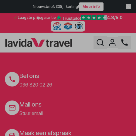
Nieuwsbrief: €35,- korting!
Meer info
4.8
/5.0
Laagste prijsgarantie
Bel ons
036 820 02 26
Mail ons
Stuur email
Maak een afspraak