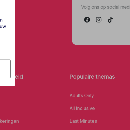
Volg ons op social med
en
ouw
orbereid
Populaire themas
Adults Only
All Inclusive
keringen
Last Minutes