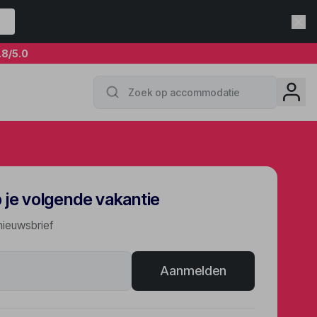
.8
/5.0
p je volgende vakantie
nieuwsbrief
Aanmelden