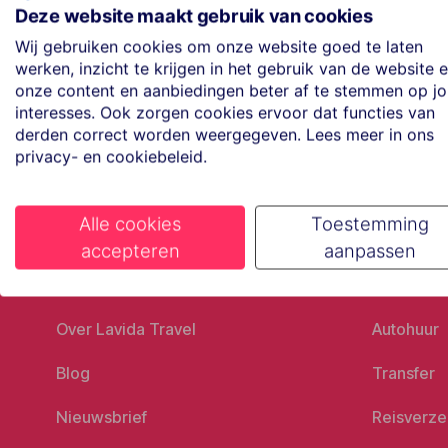
Maak een afspraak
Deze website maakt gebruik van cookies
Eenvoudig wanneer het uitkomt
Wij gebruiken cookies om onze website goed te laten
werken, inzicht te krijgen in het gebruik van de website 
onze content en aanbiedingen beter af te stemmen op j
Offerte aanvragen
interesses. Ook zorgen cookies ervoor dat functies van
Vraag offerte aan
derden correct worden weergegeven. Lees meer in ons
privacy- en cookiebeleid.
Alle cookies
Toestemming
accepteren
aanpassen
Ons bedrijf
Goed vo
Over Lavida Travel
Autohuur
Blog
Transfer
Nieuwsbrief
Reisverze