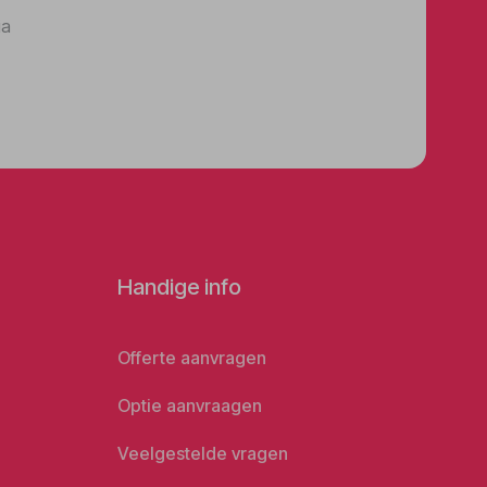
ia
Handige info
Offerte aanvragen
Optie aanvraagen
Veelgestelde vragen