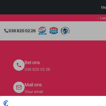
Me
Laa
036 820 02 26
Bel ons
036 820 02 26
Mail ons
Stuur email