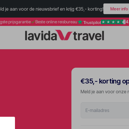
ld je aan voor de nieuwsbrief en krijg €35,- korting!
Meer info
4
gste prijsgarantie
Beste online reisbureau
€35,- korting o
Meld je aan voor onze 