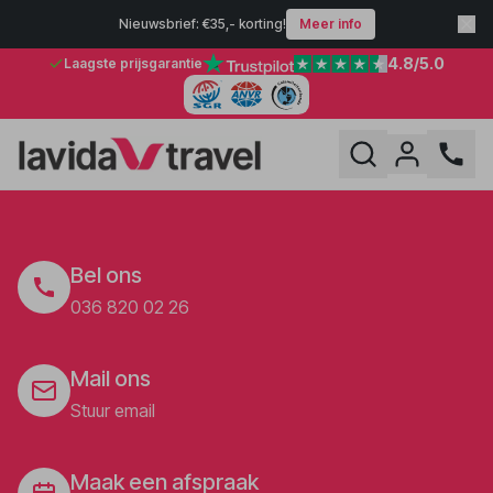
Nieuwsbrief: €35,- korting!
Meer info
4.8
/5.0
Laagste prijsgarantie
Bel ons
036 820 02 26
Mail ons
Stuur email
Maak een afspraak