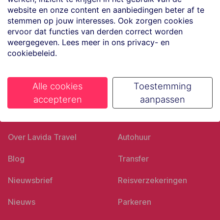
Volg ons op social media
website en onze content en aanbiedingen beter af te
stemmen op jouw interesses. Ook zorgen cookies
ervoor dat functies van derden correct worden
weergegeven. Lees meer in ons privacy- en
cookiebeleid.
Alle cookies
Toestemming
accepteren
aanpassen
Ons bedrijf
Goed voorbereid
Over Lavida Travel
Autohuur
Blog
Transfer
Nieuwsbrief
Reisverzekeringen
Nieuws
Parkeren