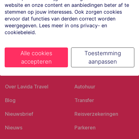
website en onze content en aanbiedingen beter af te
Volg ons op social media
stemmen op jouw interesses. Ook zorgen cookies
ervoor dat functies van derden correct worden
weergegeven. Lees meer in ons privacy- en
cookiebeleid.
Alle cookies
Toestemming
accepteren
aanpassen
Ons bedrijf
Goed voorbereid
Over Lavida Travel
Autohuur
Blog
Transfer
Nieuwsbrief
Reisverzekeringen
Nieuws
Parkeren