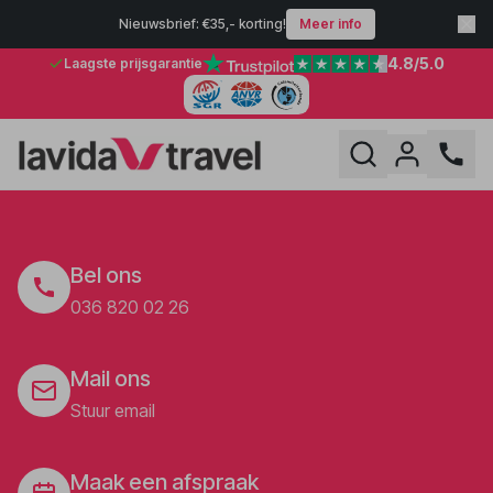
Nieuwsbrief: €35,- korting!
Meer info
4.8
/5.0
Laagste prijsgarantie
Bel ons
036 820 02 26
Mail ons
Stuur email
Maak een afspraak