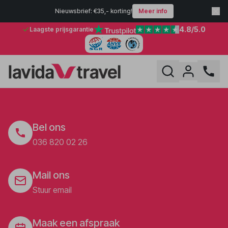
Nieuwsbrief: €35,- korting!
Meer info
4.8
/5.0
Laagste prijsgarantie
Bel ons
036 820 02 26
Mail ons
Stuur email
Maak een afspraak