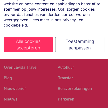
website en onze content en aanbiedingen beter af te
Volg ons op social media
stemmen op jouw interesses. Ook zorgen cookies
ervoor dat functies van derden correct worden
weergegeven. Lees meer in ons privacy- en
cookiebeleid.
Alle cookies
Toestemming
accepteren
aanpassen
Ons bedrijf
Goed voorbereid
Over Lavida Travel
Autohuur
Blog
Transfer
Nieuwsbrief
Reisverzekeringen
Nieuws
Parkeren