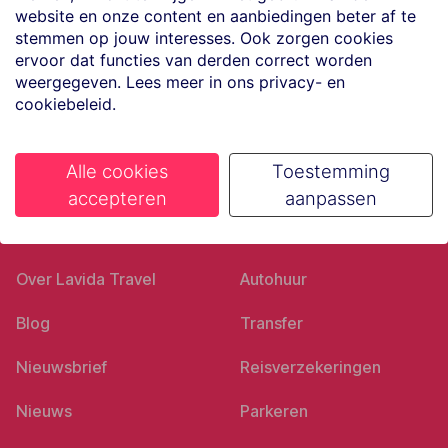
website en onze content en aanbiedingen beter af te
Volg ons op social media
stemmen op jouw interesses. Ook zorgen cookies
ervoor dat functies van derden correct worden
weergegeven. Lees meer in ons privacy- en
cookiebeleid.
Alle cookies
Toestemming
accepteren
aanpassen
Ons bedrijf
Goed voorbereid
Over Lavida Travel
Autohuur
Blog
Transfer
Nieuwsbrief
Reisverzekeringen
Nieuws
Parkeren