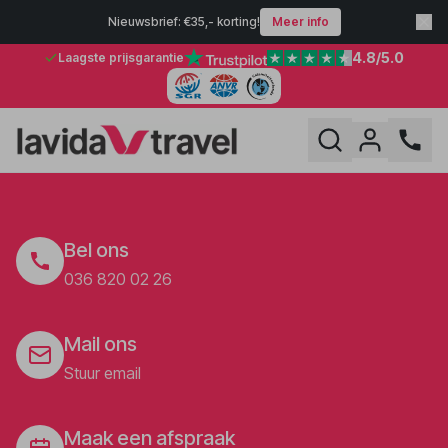
Nieuwsbrief: €35,- korting!
Meer info
4.8
/5.0
Laagste prijsgarantie
Bel ons
036 820 02 26
Mail ons
Stuur email
Maak een afspraak