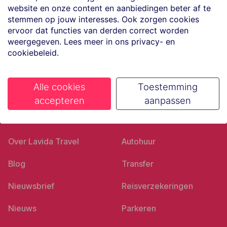
website en onze content en aanbiedingen beter af te
Volg ons op social media
stemmen op jouw interesses. Ook zorgen cookies
ervoor dat functies van derden correct worden
weergegeven. Lees meer in ons privacy- en
cookiebeleid.
Alle cookies
Toestemming
accepteren
aanpassen
Ons bedrijf
Goed voorbereid
Over Lavida Travel
Autohuur
Blog
Transfer
Nieuwsbrief
Reisverzekeringen
Nieuws
Parkeren