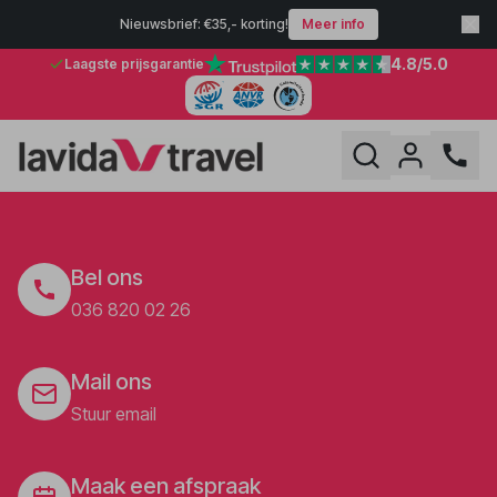
Nieuwsbrief: €35,- korting!
Meer info
4.8
/5.0
Laagste prijsgarantie
Bel ons
036 820 02 26
Mail ons
Stuur email
Maak een afspraak