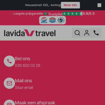
Nieuwsbrief: €35,- korting!
Meer info
4.8
/5.0
Laagste prijsgarantie
Bel ons
036 820 02 26
Mail ons
Stuur email
Maak een afspraak