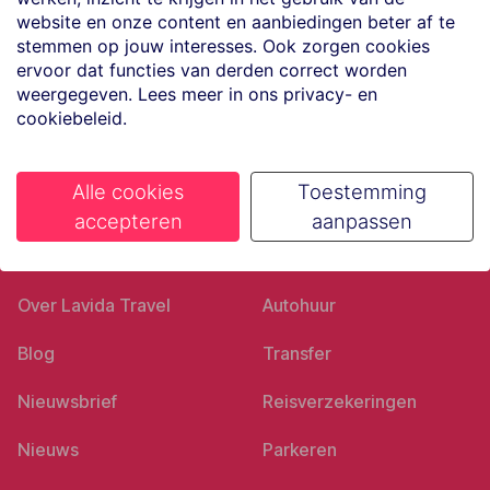
Volg ons op social media
website en onze content en aanbiedingen beter af te
stemmen op jouw interesses. Ook zorgen cookies
ervoor dat functies van derden correct worden
weergegeven. Lees meer in ons privacy- en
cookiebeleid.
Alle cookies
Toestemming
accepteren
aanpassen
Ons bedrijf
Goed voorbereid
Over Lavida Travel
Autohuur
Blog
Transfer
Nieuwsbrief
Reisverzekeringen
Nieuws
Parkeren