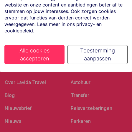
website en onze content en aanbiedingen beter af te
Volg ons op social media
stemmen op jouw interesses. Ook zorgen cookies
ervoor dat functies van derden correct worden
weergegeven. Lees meer in ons privacy- en
cookiebeleid.
Alle cookies
Toestemming
accepteren
aanpassen
Ons bedrijf
Goed voorbereid
Over Lavida Travel
Autohuur
Blog
Transfer
Nieuwsbrief
Reisverzekeringen
Nieuws
Parkeren