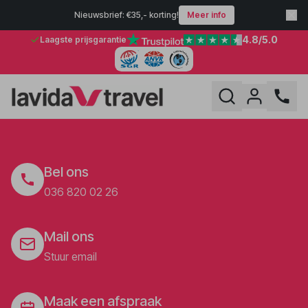
Nieuwsbrief: €35,- korting!
Meer info
4.8
/5.0
Laagste prijsgarantie
Bel ons
036 820 02 26
Mail ons
Stuur email
Maak een afspraak