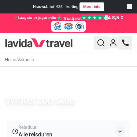
Nieuwsbrief: €35,- korting!
Meer info
4.8
/5.0
Laagste prijsgarantie
Home
/
Vakantie
VAKANTIE
Winterzon sale
Reisduur
Alle reisduren