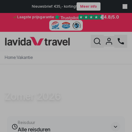
Nieuwsbrief: €35,- korting!
Meer info
4.8
/5.0
Laagste prijsgarantie
Home
/
Vakantie
VAKANTIE
Zomer 2026
Reisduur
Alle reisduren